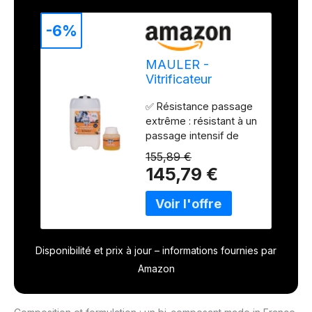
-6%
MAULER -
Vitrificateur
Bicomposant
✅ Résistance passage
Trafic Intense -
extrême : résistant à un
Satin Incolore
passage intensif de
2,65L
personnes, idéal pour
155,89 €
l'escalier ou le parquet
145,79 €
d'un immeuble, hôtel,
hall, magasin,
restaurant ✅
Vitrification sans
ponçage : rénover
Disponibilité et prix à jour – informations fournies par
facilement un parquet
verni ou vitrifié sans
Amazon
ponçage en rajoutant
une à deux couches de
vitrificateur. Parquet