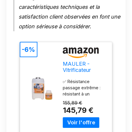
caractéristiques techniques et la
satisfaction client observées en font une
option sérieuse à considérer.
-6%
MAULER -
Vitrificateur
Bicomposant
✅ Résistance
Trafic Intense -
passage extrême :
Satin Incolore
résistant à un
2,65L
passage intensif de
155,89 €
personnes, idéal pour
145,79 €
l'escalier ou le
parquet d'un
immeuble, hôtel, hall,
magasin, restaurant