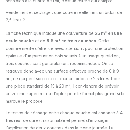
sensibles à la qualité de l’air, c’est un critère qui compte.
composants mélangés
vous avez 24h pour
Rendement et séchage : que couvre réellement un bidon de
appliquer le produit soit
2,5 litres ?
en moyenne 4 fois plus
longtemps qu'un
La fiche technique indique une couverture de
25 m² en une
vitrificateur bi
composant traditionnel.
seule couche
et de
8,5 m² en trois couches
. Cette
donnée mérite d’être lue avec attention : pour une protection
optimale d’un parquet en bois soumis à un usage quotidien,
trois couches sont généralement recommandées. On se
retrouve donc avec une surface effective proche de 8 à 9
m², ce qui peut surprendre pour un bidon de 2,5 litres. Pour
une pièce standard de 15 à 20 m², il conviendra de prévoir
un volume supérieur ou d’opter pour le format plus grand si la
marque le propose.
Le temps de séchage entre chaque couche est annoncé à
4
heures
, ce qui est raisonnable et permet d’envisager
l’application de deux couches dans la même journée. La