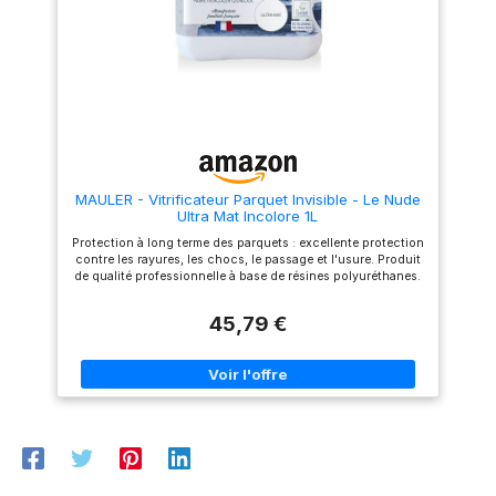
systèmes de chauffage au sol
sur bois brut. 1L = 10m² par
Rendement : 1L = +/- 12m² Sec
couche. Temps de séchage
au toucher : 2h Temps de
entre les couches 1h30. Outils
séchage entre 2 couches : 2h
: spalter, rouleau, brosse.
Temps de séchage complet :
Qualité d'air A+
24h Nettoyage des outils : Eau
Fabrication française
MAULER - Vitrificateur Parquet Invisible - Le Nude
Ultra Mat Incolore 1L
Protection à long terme des parquets : excellente protection
contre les rayures, les chocs, le passage et l'usure. Produit
de qualité professionnelle à base de résines polyuréthanes.
Liste des supports : parquet, escalier, meuble, boiseries
intérieures. S'applique uniquement sur bois brut ou sur
45,79 €
fond dur. Fabrication française : produit formulé et fabriqué
en Alsace au sein de la MANUFACTURE FAMILIALE
FRANCAISE de 4ème génération Mauler créée en 1919. Mode
d'emploi : s'applique sur bois brut. S'applique en 2 couches
après une couche de Fond dur "L'Avant Vitrif" 1919 BY
MAULER, ou en trois couches sur bois brut. 1L = 10m² par
couche. Temps de séchage entre les couches 1h30. Outils :
spalter, rouleau, brosse. Qualité d'air A+