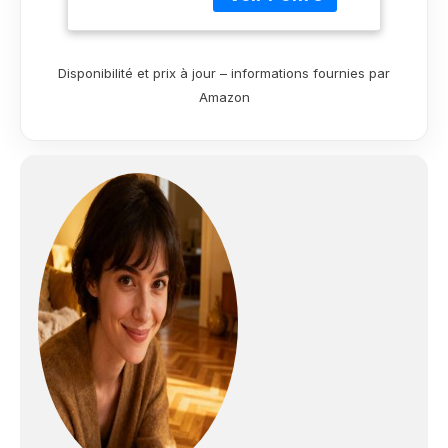
immeuble, hôtel, hall,
magasin, restaurant
✅ Vitrification sans
ponçage : rénover
Disponibilité et prix à jour – informations fournies par
facilement un parquet
Amazon
verni ou vitrifié sans
ponçage en rajoutant
une à deux couches
de vitrificateur.
Parquet huilé ou ciré :
la remise à nu reste
nécessaire. ✅
Fabrication française :
produit formulé et
fabriqué en Alsace au
sein de la
MANUFACTURE
FAMILIALE FRANCAISE
de 4ème génération
Mauler créée en 1919.
✅ Application facile :
mélangez les 2