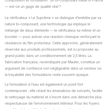
Composition et formulation : un bi-composant made in France
huilé ou ciré : la remise
— est-ce un gage de qualité réel ?
à nu reste nécessaire.
✅ Fabrication française
Le vitrificateur « Le Suprême » se distingue d’emblée par sa
: produit formulé et
nature bi-composant, une technologie qui implique le
fabriqué en Alsace au
sein de la
mélange de deux éléments — le vitrificateur lui-même et un
MANUFACTURE
booster — pour activer une réaction chimique renforçant la
FAMILIALE FRANCAISE
résistance du film protecteur. Cette approche, généralement
de 4ème génération
réservée aux produits professionnels, est ici proposée au
Mauler créée en 1919. ✅
grand public dans un conditionnement de 2,5 litres. La
Application facile :
mélangez les 2
fabrication française, revendiquée par Mauler, constitue un
composants puis
argument de confiance non négligeable dans un secteur où
appliquez 3 couches
la traçabilité des formulations reste souvent opaque.
sur bois brut à 4H
d'intervalle. Ou en
La formulation à l’eau est également un point fort
rénovation appliquez
contemporain : elle réduit les émanations de solvants, facilite
une couche. ✅ A savoir
: 2,5L : 8,5m2 en trois
le nettoyage du matériel et s’inscrit dans une démarche plus
couches et 25m2 en 1
respectueuse de l’environnement intérieur. Pour les foyers
couche. Une fois les 2