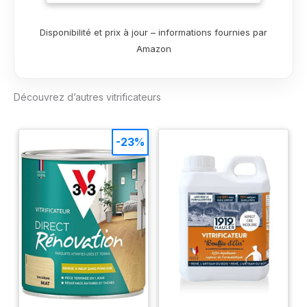
✅ Vitrification sans
ponçage : rénover
Disponibilité et prix à jour – informations fournies par
facilement un parquet
Amazon
verni ou vitrifié sans
ponçage en rajoutant
une à deux couches
Découvrez d’autres vitrificateurs
de vitrificateur.
Parquet huilé ou ciré :
la remise à nu reste
nécessaire. ✅
-23%
Fabrication française :
produit formulé et
fabriqué en Alsace au
sein de la
MANUFACTURE
FAMILIALE FRANCAISE
de 4ème génération
Mauler créée en 1919.
✅ Application facile :
mélangez les 2
composants puis