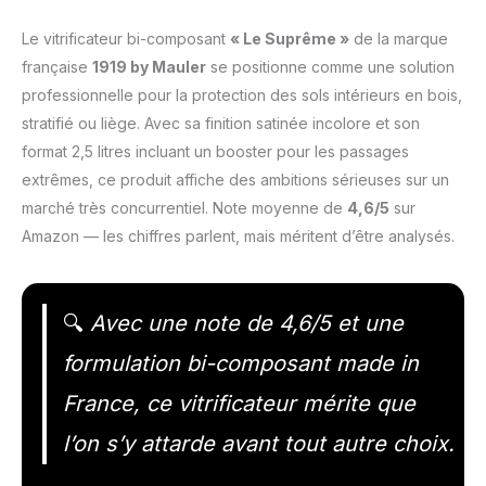
Le vitrificateur bi-composant
« Le Suprême »
de la marque
française
1919 by Mauler
se positionne comme une solution
professionnelle pour la protection des sols intérieurs en bois,
stratifié ou liège. Avec sa finition satinée incolore et son
format 2,5 litres incluant un booster pour les passages
extrêmes, ce produit affiche des ambitions sérieuses sur un
marché très concurrentiel. Note moyenne de
4,6/5
sur
Amazon — les chiffres parlent, mais méritent d’être analysés.
🔍
Avec une note de 4,6/5 et une
formulation bi-composant made in
France, ce vitrificateur mérite que
l’on s’y attarde avant tout autre choix.