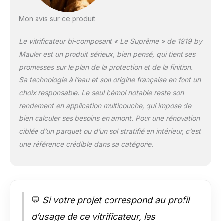
composants puis
appliquez 3 couches
Mon avis sur ce produit
sur bois brut à 4H
d'intervalle. Ou en
Le vitrificateur bi-composant « Le Suprême » de 1919 by
rénovation appliquez
Mauler est un produit sérieux, bien pensé, qui tient ses
une couche. ✅ A
promesses sur le plan de la protection et de la finition.
savoir : 2,5L : 8,5m2
Sa technologie à l’eau et son origine française en font un
en trois couches et
25m2 en 1 couche.
choix responsable. Le seul bémol notable reste son
Une fois les 2
rendement en application multicouche, qui impose de
composants
bien calculer ses besoins en amont. Pour une rénovation
mélangés vous avez
ciblée d’un parquet ou d’un sol stratifié en intérieur, c’est
24h pour appliquer le
produit soit en
une référence crédible dans sa catégorie.
moyenne 4 fois plus
longtemps qu'un
vitrificateur bi
composant
traditionnel.
💬
Si votre projet correspond au profil
d’usage de ce vitrificateur, les