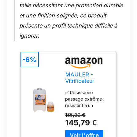
taille nécessitant une protection durable
et une finition soignée, ce produit
présente un profil technique difficile à
ignorer.
-6%
MAULER -
Vitrificateur
Bicomposant
✅ Résistance
Trafic Intense -
passage extrême :
Satin Incolore
résistant à un
2,65L
passage intensif de
155,89 €
personnes, idéal pour
145,79 €
l'escalier ou le
parquet d'un