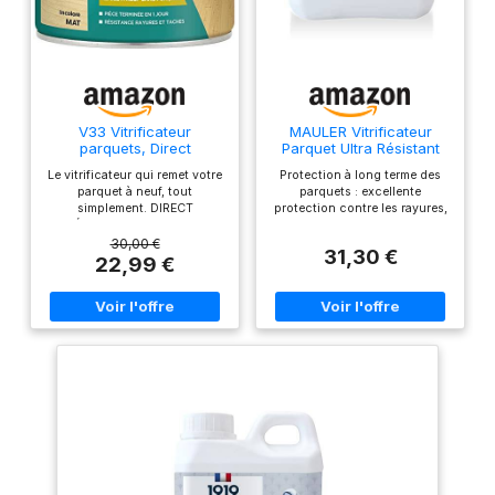
V33 Vitrificateur
MAULER Vitrificateur
parquets, Direct
Parquet Ultra Résistant
Rénovation, Incolore Mat
NF16640 Brillant Incolore
Le vitrificateur qui remet votre
Protection à long terme des
0,75L
1L
parquet à neuf, tout
parquets : excellente
simplement. DIRECT
protection contre les rayures,
RÉNOVATION permet de
les chocs, le passage et
rénover les parquets vitrifiés
l'usure. Produit de qualité
30,00 €
31,30 €
usés et ternis sans poncer ni
professionnelle à base de
22,99 €
décaper au préalable
résines polyuréthanes. Liste
RENOVATION SANS EFFORT :
des supports : parquet,
Evite une restauration
escalier, meuble, boiseries
complète pour les parquets
intérieures. S'applique
usés, ternis ou rayés en
uniquement sur bois brut ou
surface. DIRECT TOUS
sur fond dur. Fabrication
PARQUETS : Haute
française : produit formulé et
performance grâce à sa
fabriqué en Alsace au sein de
formule enrichie en résine
la MANUFACTURE FAMILIALE
ultra adhérente FACILE À VIVRE
FRANCAISE de 4ème
: Résistance aux aléas de la vie
génération Mauler créée en
quotidienne : passages,
1919. Mode d'emploi :
taches, rayures… Parquets
s'applique sur bois brut.
bruts, vitrifiés, pré vernis
S'applique en 2 couches