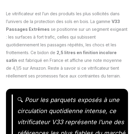
Le vitrificateur est l’un des produits les plus sollicités dans
l’univers de la protection des sols en bois. La gamme
V33
Passages Extrêmes
se positionne sur un segment exigeant
: les surfaces à fort trafic, celles qui subissent
quotidiennement les passages répétés, les chocs et les
frottements. Ce bidon de
2,5 litres en finition incolore
satin
est fabriqué en France et affiche une note moyenne
de 4,1/5 sur Amazon. Reste à savoir si ce vitrificateur tient
réellement ses promesses face aux contraintes du terrain.
🔍
Pour les parquets exposés à une
circulation quotidienne intense, ce
vitrificateur V33 représente l’une des
références les plus fiables du marché