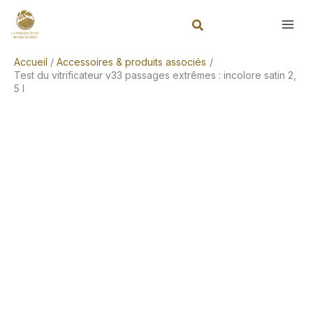
Aller
Rechercher
au
contenu
Accueil
Accessoires & produits associés
Test du vitrificateur v33 passages extrêmes : incolore satin 2,
5 l