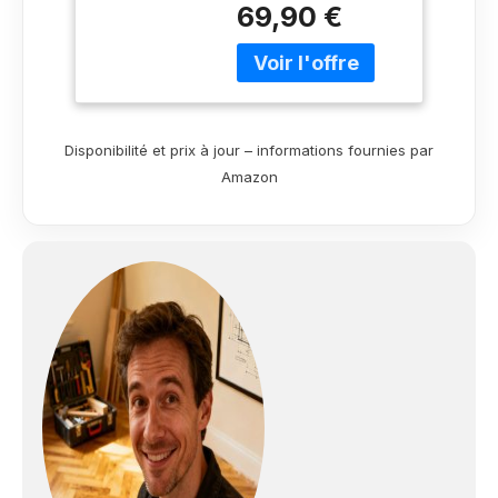
pinceau et rouleau
69,90 €
Nettoyage des outils
: eau Rendement : 1l =
- 10m²
Disponibilité et prix à jour – informations fournies par
Amazon