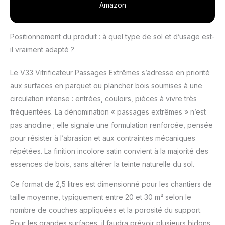
Amazon
Positionnement du produit : à quel type de sol et d’usage est-
il vraiment adapté ?
Le V33 Vitrificateur Passages Extrêmes s’adresse en priorité
aux surfaces en parquet ou plancher bois soumises à une
circulation intense : entrées, couloirs, pièces à vivre très
fréquentées. La dénomination « passages extrêmes » n’est
pas anodine ; elle signale une formulation renforcée, pensée
pour résister à l’abrasion et aux contraintes mécaniques
répétées. La finition incolore satin convient à la majorité des
essences de bois, sans altérer la teinte naturelle du sol.
Ce format de 2,5 litres est dimensionné pour les chantiers de
taille moyenne, typiquement entre 20 et 30 m² selon le
nombre de couches appliquées et la porosité du support.
Pour les grandes surfaces, il faudra prévoir plusieurs bidons