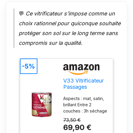
💬
Ce vitrificateur s’impose comme un
choix rationnel pour quiconque souhaite
protéger son sol sur le long terme sans
compromis sur la qualité.
-5%
V33 Vitrificateur
Passages
Extrêmes,
Aspects : mat, satin,
Incolore Satin,
brillant Entre 2
2,5l
couches : 3h séchage
complet : 4 h Outils :
73,50 €
pinceau et rouleau
69,90 €
Nettoyage des outils