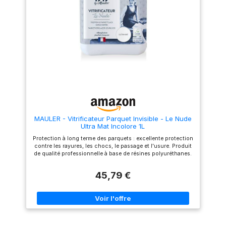
d’essence européenne ou
après une couche de Fond
exotique et revêtements
dur "L'Avant Vitrif" 1919 BY
stratifiés. Compatible avec les
MAULER, ou en trois couches
systèmes de chauffage au sol
sur bois brut. 1L = 10m² par
Rendement : 1L = +/- 12m² Sec
couche. Temps de séchage
au toucher : 2h Temps de
entre les couches 1h30. Outils
séchage entre 2 couches : 2h
: spalter, rouleau, brosse.
Temps de séchage complet :
Qualité d'air A+
24h Nettoyage des outils : Eau
Fabrication française
MAULER - Vitrificateur Parquet Invisible - Le Nude
Ultra Mat Incolore 1L
Protection à long terme des parquets : excellente protection
contre les rayures, les chocs, le passage et l'usure. Produit
de qualité professionnelle à base de résines polyuréthanes.
Liste des supports : parquet, escalier, meuble, boiseries
intérieures. S'applique uniquement sur bois brut ou sur
45,79 €
fond dur. Fabrication française : produit formulé et fabriqué
en Alsace au sein de la MANUFACTURE FAMILIALE
FRANCAISE de 4ème génération Mauler créée en 1919. Mode
d'emploi : s'applique sur bois brut. S'applique en 2 couches
après une couche de Fond dur "L'Avant Vitrif" 1919 BY
MAULER, ou en trois couches sur bois brut. 1L = 10m² par
couche. Temps de séchage entre les couches 1h30. Outils :