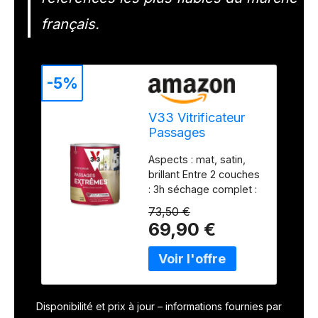
français.
-5%
V33 Vitrificateur
Passages
Extrêmes, Incolore
Aspects : mat, satin,
Satin, 2,5l
brillant Entre 2 couches
: 3h séchage complet :
4 h Outils : pinceau et
73,50 €
rouleau Nettoyage des
69,90 €
outils : eau Rendement
: 1l = - 10m²
Disponibilité et prix à jour – informations fournies par