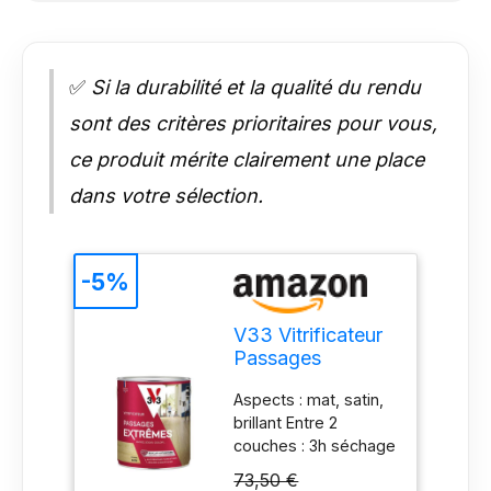
✅
Si la durabilité et la qualité du rendu
sont des critères prioritaires pour vous,
ce produit mérite clairement une place
dans votre sélection.
-5%
V33 Vitrificateur
Passages
Extrêmes,
Aspects : mat, satin,
Incolore Satin,
brillant Entre 2
2,5l
couches : 3h séchage
complet : 4 h Outils :
73,50 €