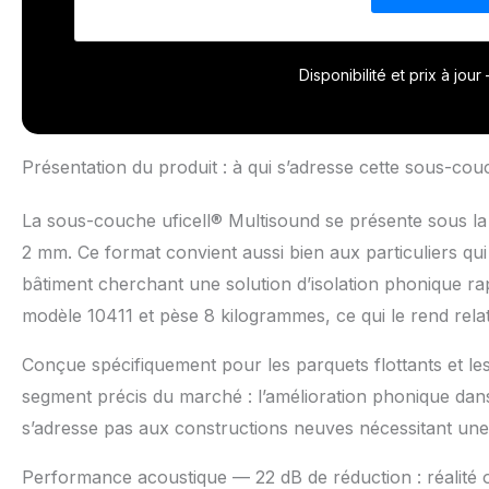
Disponibilité et prix à jou
Présentation du produit : à qui s’adresse cette sous-cou
La sous-couche uficell® Multisound se présente sous l
2 mm. Ce format convient aussi bien aux particuliers q
bâtiment cherchant une solution d’isolation phonique ra
modèle 10411 et pèse 8 kilogrammes, ce qui le rend rela
Conçue spécifiquement pour les parquets flottants et les
segment précis du marché : l’amélioration phonique dan
s’adresse pas aux constructions neuves nécessitant une i
Performance acoustique — 22 dB de réduction : réalité