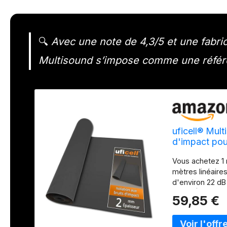
🔍
Avec une note de 4,3/5 et une fabric
Multisound s’impose comme une référe
uficell® Mult
d'impact pour
l'isolation p
Vous achetez 1 
rouleau)
mètres linéaire
d'environ 22 dB
kg/m³ | Résista
59,85 €
chauffage au so