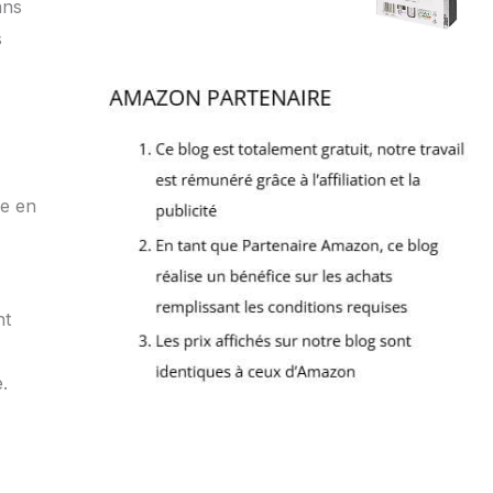
ans
s
de en
nt
.