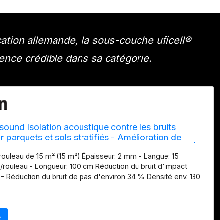
ation allemande, la sous-couche uficell®
nce crédible dans sa catégorie.
isound Isolation acoustique contre les bruits
 parquets et sols stratifiés - Amélioration de
honique d'environ 22 dB (épaisseur 2 mm, 15 m² | 1
rouleau de 15 m² (15 m²) Épaisseur: 2 mm - Langue: 15
s/rouleau - Longueur: 100 cm Réduction du bruit d'impact
 - Réduction du bruit de pas d'environ 34 % Densité env. 130
nce à la pression jusqu'à 60 kPa Idéalement adapté au
l