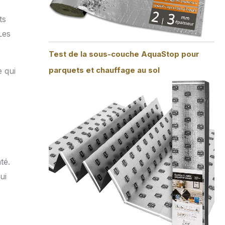
ts
Les
Test de la sous-couche AquaStop pour
parquets et chauffage au sol
 qui
té.
ui