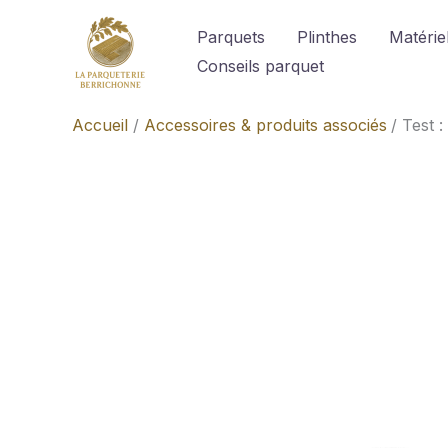
Aller
Parquets
Plinthes
Matériel
au
Conseils parquet
contenu
Accueil
Accessoires & produits associés
Test :