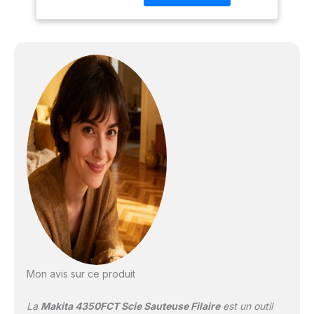
Coupes biseautées à 45
degrés à droite ou à
gauche et arrêt positif à
90 degrés 3 réglages
orbitaux et coupe droite
La fonction oscillante à 3
modes permet une
coupe plus rapide
Changement de lame
rapide et sans outil Base
robuste en aluminium
moulé sous pression
pour une durabilité
accrue, robuste et
réglable pour une coupe
précise.La plaque de
recouvrement en
plastique peut être fixée
Mon avis sur ce produit
rapidement sur base
sans outil pour protéger
La
Makita 4350FCT Scie Sauteuse Filaire
est un outil
les surfaces de travail