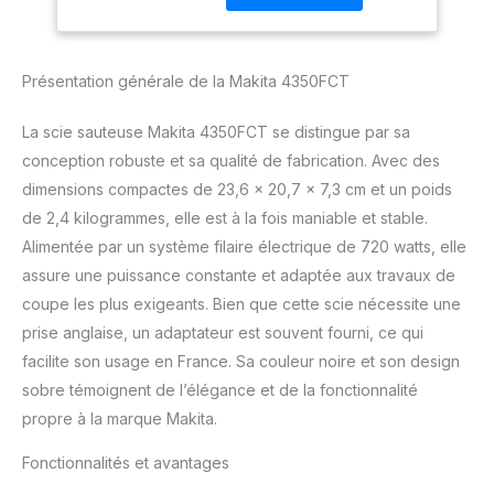
Coupes biseautées à 45
degrés à droite ou à
gauche et arrêt positif à
Présentation générale de la Makita 4350FCT
90 degrés 3 réglages
orbitaux et coupe droite
La scie sauteuse Makita 4350FCT se distingue par sa
La fonction oscillante à 3
modes permet une
conception robuste et sa qualité de fabrication. Avec des
coupe plus rapide
dimensions compactes de 23,6 x 20,7 x 7,3 cm et un poids
Changement de lame
de 2,4 kilogrammes, elle est à la fois maniable et stable.
rapide et sans outil Base
Alimentée par un système filaire électrique de 720 watts, elle
robuste en aluminium
assure une puissance constante et adaptée aux travaux de
moulé sous pression
pour une durabilité
coupe les plus exigeants. Bien que cette scie nécessite une
accrue, robuste et
prise anglaise, un adaptateur est souvent fourni, ce qui
réglable pour une coupe
facilite son usage en France. Sa couleur noire et son design
précise.La plaque de
sobre témoignent de l’élégance et de la fonctionnalité
recouvrement en
plastique peut être fixée
propre à la marque Makita.
rapidement sur base
sans outil pour protéger
Fonctionnalités et avantages
les surfaces de travail