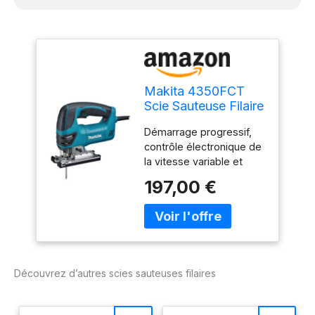
Makita 4350FCT
Scie Sauteuse Filaire
Démarrage progressif,
contrôle électronique de
la vitesse variable et
vitesse constante sous
197,00 €
charge Lampe de travail
LED intégrée pour
éclairer la ligne de coupe
Coupes biseautées à 45
degrés à droite ou à
gauche et arrêt positif à
Découvrez d’autres scies sauteuses filaires
90 degrés 3 réglages
orbitaux et coupe droite
La fonction oscillante à 3