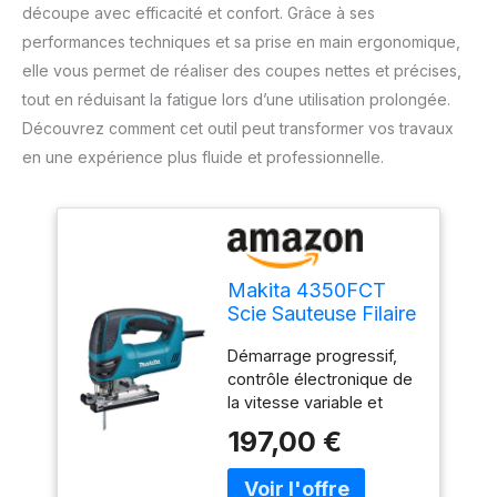
découpe avec efficacité et confort. Grâce à ses
performances techniques et sa prise en main ergonomique,
elle vous permet de réaliser des coupes nettes et précises,
tout en réduisant la fatigue lors d’une utilisation prolongée.
Découvrez comment cet outil peut transformer vos travaux
en une expérience plus fluide et professionnelle.
Makita 4350FCT
Scie Sauteuse Filaire
Démarrage progressif,
contrôle électronique de
la vitesse variable et
vitesse constante sous
197,00 €
charge Lampe de travail
LED intégrée pour
éclairer la ligne de coupe