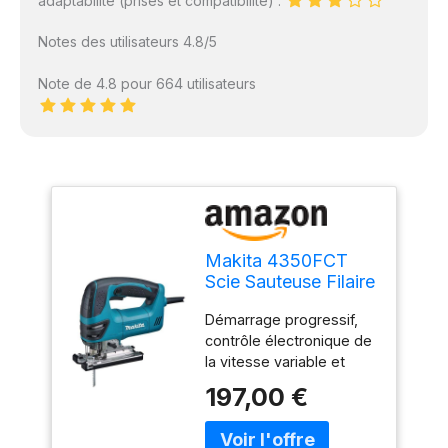
adaptabilité (prises et compatibilité) :
Notes des utilisateurs 4.8/5
Note de 4.8 pour 664 utilisateurs
Makita 4350FCT
Scie Sauteuse Filaire
Démarrage progressif,
contrôle électronique de
la vitesse variable et
vitesse constante sous
197,00 €
charge Lampe de travail
LED intégrée pour
éclairer la ligne de coupe