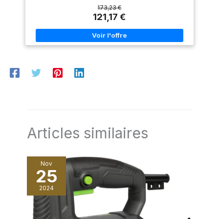
disponible séparément Des
récupérés par le boîtier CleanSystem fourni Accepte les
173,23 €
supports en plastique
lames de scie circulaire avec un diamètre nominal de 190
121,17 €
spéciaux permettent un
mm Livré avec : PKS 66 AF, boîtier CleanSystem, guide de
réglage précis du rail de
coupe CutControl, trois éléments de rail de guidage (de 35
guidage
cm chacun), lame Speedline Wood (diamètre 190 mm), butée
parallèle, carton
Articles similaires
Nov
25
2024