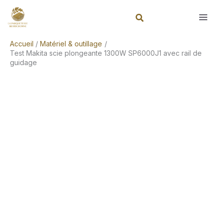
Aller
Rechercher
au
contenu
Accueil
Matériel & outillage
Test Makita scie plongeante 1300W SP6000J1 avec rail de
guidage