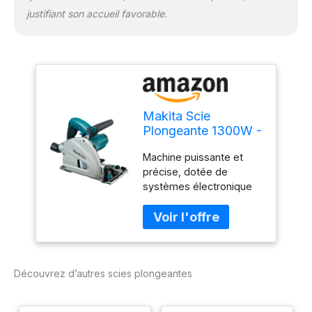
justifiant son accueil favorable.
Makita Scie
Plongeante 1300W -
SP6000J1 Systainer
Machine puissante et
+ rail de guidage
précise, dotée de
systèmes électronique
et mécanique de
sécurité Régulateur
électronique pour un
démarrage sans à-coups
et un maintien du régime
Découvrez d’autres scies plongeantes
sélectionné Sécurité
anti-basculement pour
coupes biaises