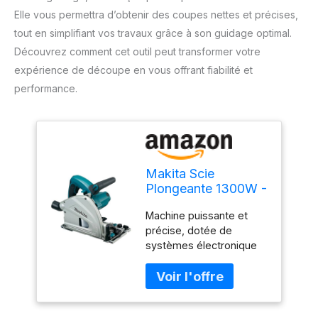
Elle vous permettra d’obtenir des coupes nettes et précises,
tout en simplifiant vos travaux grâce à son guidage optimal.
Découvrez comment cet outil peut transformer votre
expérience de découpe en vous offrant fiabilité et
performance.
Makita Scie
Plongeante 1300W -
SP6000J1 Systainer
Machine puissante et
+ rail de guidage
précise, dotée de
systèmes électronique
et mécanique de
sécurité Régulateur
électronique pour un
démarrage sans à-coups