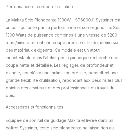
et un maintien du régime
Performance et confort d’utilisation
sélectionné Sécurité
anti-basculement pour
coupes biaises
La Makita Scie Plongeante 1300W – SP6000J1 Systainer est
Compatible avec les rails
un outil qui brille par sa performance et son ergonomie. Ses
de guidage d'autres
1300 Watts de puissance combinés à une vitesse de 5200
fabricants Livré de série
tours/minute offrent une coupe précise et fluide, même sur
en coffret MAK-PAC,
compatible avec les
des matériaux exigeants. Ce modèle est un atout
systèmes empilables
incontestable dans l’atelier pour quiconque recherche une
standards Puissance
coupe nette et détaillée. Les réglages de profondeur et
sonore (Lwa): 102 dB (A)
d’angle, couplés à une inclinaison précise, permettent une
Vitesse de rotation: 5200
tours/min Diamètre de
grande flexibilité d’utilisation, répondant aux besoins les plus
disques: 165 mm Hauteur
pointus des amateurs et des professionnels du travail du
de coupe max. à 48°
bois.
38mm | Hauteur de
coupe max. à 90° 56 mm
Accessoires et fonctionnalités
| Inclinaison (Biaise) D/G
48/1° | Hauteur de coupe
Équipée de son rail de guidage Makita et livrée dans un
max. à 45° 40 mm
coffret Systainer, cette scie plongeante ne laisse rien au