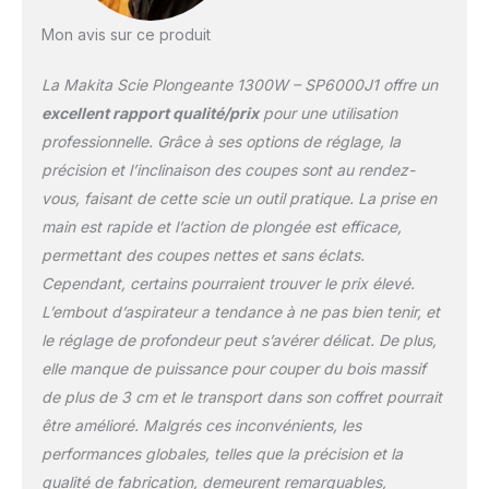
de coupe max. à 48°
38mm | Hauteur de
Mon avis sur ce produit
coupe max. à 90° 56 mm
| Inclinaison (Biaise) D/G
La Makita Scie Plongeante 1300W – SP6000J1 offre un
48/1° | Hauteur de coupe
excellent rapport qualité/prix
pour une utilisation
max. à 45° 40 mm
professionnelle. Grâce à ses options de réglage, la
précision et l’inclinaison des coupes sont au rendez-
vous, faisant de cette scie un outil pratique. La prise en
main est rapide et l’action de plongée est efficace,
permettant des coupes nettes et sans éclats.
Cependant, certains pourraient trouver le prix élevé.
L’embout d’aspirateur a tendance à ne pas bien tenir, et
le réglage de profondeur peut s’avérer délicat. De plus,
elle manque de puissance pour couper du bois massif
de plus de 3 cm et le transport dans son coffret pourrait
être amélioré. Malgrés ces inconvénients, les
performances globales, telles que la précision et la
qualité de fabrication, demeurent remarquables,