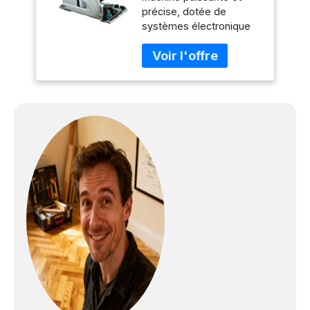
précise, dotée de
systèmes électronique
et mécanique de
sécurité Régulateur
électronique pour un
démarrage sans à-coups
et un maintien du régime
sélectionné Sécurité
anti-basculement pour
coupes biaises
Compatible avec les rails
de guidage d'autres
fabricants Livré de série
en coffret MAK-PAC,
compatible avec les
systèmes empilables
standards Puissance
sonore (Lwa): 102 dB (A)
Vitesse de rotation: 5200
tours/min Diamètre de
disques: 165 mm Hauteur