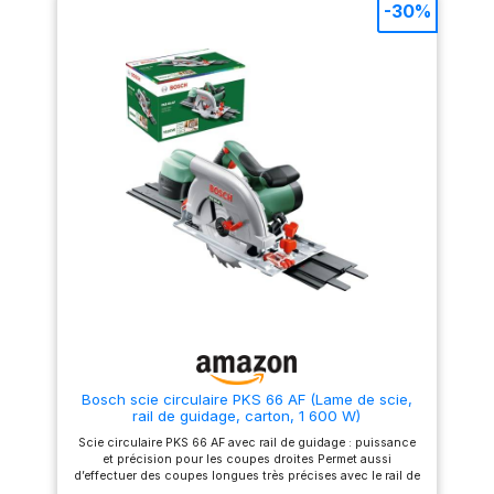
coupe allant jusqu'à 66 mm (à
-30%
90 ° sans rail) Pour des
coupes en angle allant jusqu'à
45 °, des profondeurs allant
jusqu'à 48 mm (sans rail) ne
sont pas non plus un
problème Des coupes nettes
sont également garanties
même lorsque vous travaillez
près des bords La profondeur
de coupe et l'angle
d'inclinaison sont faciles à
régler sans aucun outil
supplémentaire Le verrouillage
de la lame facilite le
changement de la lame de scie
La longueur du câble est
suffisamment longue pour
offrir un rayon de
fonctionnement extrêmement
grand, pouvant aller jusqu'à
quatre mètres Pour les
résultats en ligne droite, vous
disposez de la butée parallèle
Bosch scie circulaire PKS 66 AF (Lame de scie,
La grande poignée est conçue
rail de guidage, carton, 1 600 W)
pour aider à travailler avec la
scie plongeante Einhell à
Scie circulaire PKS 66 AF avec rail de guidage : puissance
effectuer sans se fatiguer
et précision pour les coupes droites Permet aussi
Pour plus de précision, un
d’effectuer des coupes longues très précises avec le rail de
système de rail de guidage est
guidage fourni Travail propre car 80 % des copeaux sont