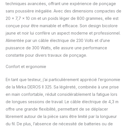
indicateurs LED visibles
techniques avancées, offrant une expérience de ponçage
facilitent le réglage de la
sans poussière inégalée. Avec des dimensions compactes de
vitesse de ponçage
20 x 7,7 x 10 cm et un poids léger de 800 grammes, elle est
(tr/min) Points forts
conçue pour être maniable et efficace. Son design bicolore
techniques DEROS II 325 :
jaune et noir lui confère un aspect moderne et professionnel.
Plateau de ponçage Ø
77 mm, orbite de 2,5
Alimentée par un câble électrique de 230 Volts et d’une
mm, faibles vibrations et
puissance de 300 Watts, elle assure une performance
faible niveau sonore,
constante pour divers travaux de ponçage.
moteur électrique
puissant, légèreté avec
Confort et ergonomie
seulement 0,8 kg, design
plat (seulement 10 cm de
En tant que testeur, j’ai particulièrement apprécié l’ergonomie
hauteur), nouvelle
technologie de moteur
de la Mirka DEROS II 325. Sa légèreté, combinée à une prise
sans balai, régulateur de
en main confortable, réduit considérablement la fatigue lors
vitesse variable,
de longues sessions de travail. Le câble électrique de 4,3 m
indication LED sur le
offre une grande flexibilité, permettant de se déplacer
sélecteur de vitesse
librement autour de la pièce sans être limité par la longueur
tr/min, capteur de
vibration intégré et
du fil. De plus, l’absence de nécessité de batteries ou de