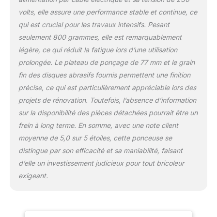
tr/min, capteur de
vibration intégré et
volts, elle assure une performance stable et continue, ce
connexion Bluetooth à
qui est crucial pour les travaux intensifs. Pesant
l'application myMirka
seulement 800 grammes, elle est remarquablement
Contenu de la livraison :
légère, ce qui réduit la fatigue lors d’une utilisation
Ponceuse excentrique,
plateau de ponçage Ø
prolongée. Le plateau de ponçage de 77 mm et le grain
77 mm (à fixation
fin des disques abrasifs fournis permettent une finition
autoagrippant),
précise, ce qui est particulièrement appréciable lors des
sauvegardateur de
projets de rénovation. Toutefois, l’absence d’information
plateau, clé pour changer
le plateau de ponçage,
sur la disponibilité des pièces détachées pourrait être un
câble électrique de 4,3 m
frein à long terme. En somme, avec une note client
de long, disques de
moyenne de 5,0 sur 5 étoiles, cette ponceuse se
ponçage Abranet pour
distingue par son efficacité et sa maniabilité, faisant
essais La santé avant
d’elle un investissement judicieux pour tout bricoleur
tout : La Mirka DEROS II
permet un ponçage sans
exigeant.
poussière en
combinaison avec des
abrasifs à filet et un
tuyau d'extraction pour