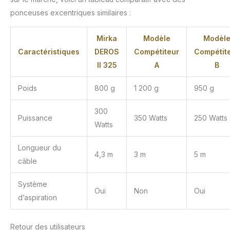
sûr. Ne compromettez
ponceuses excentriques similaires :
pas votre santé !
Mirka
Modèle
Modèl
Caractéristiques
DEROS
Compétiteur
Compétit
II 325
A
B
Poids
800 g
1 200 g
950 g
300
Puissance
350 Watts
250 Watts
Watts
Longueur du
4,3 m
3 m
5 m
câble
Système
Oui
Non
Oui
d’aspiration
Retour des utilisateurs