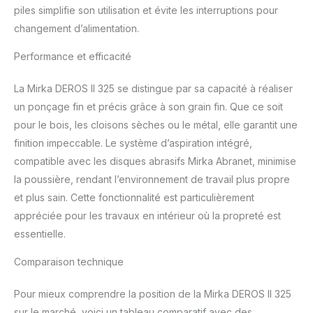
connexion Bluetooth à
piles simplifie son utilisation et évite les interruptions pour
l'application myMirka
changement d’alimentation.
Contenu de la livraison :
Ponceuse excentrique,
Performance et efficacité
plateau de ponçage Ø
77 mm (à fixation
La Mirka DEROS II 325 se distingue par sa capacité à réaliser
autoagrippant),
sauvegardateur de
un ponçage fin et précis grâce à son grain fin. Que ce soit
plateau, clé pour changer
pour le bois, les cloisons sèches ou le métal, elle garantit une
le plateau de ponçage,
finition impeccable. Le système d’aspiration intégré,
câble électrique de 4,3 m
compatible avec les disques abrasifs Mirka Abranet, minimise
de long, disques de
la poussière, rendant l’environnement de travail plus propre
ponçage Abranet pour
essais La santé avant
et plus sain. Cette fonctionnalité est particulièrement
tout : La Mirka DEROS II
appréciée pour les travaux en intérieur où la propreté est
permet un ponçage sans
essentielle.
poussière en
combinaison avec des
Comparaison technique
abrasifs à filet et un
tuyau d'extraction pour
Pour mieux comprendre la position de la Mirka DEROS II 325
un environnement de
travail plus sain et plus
sur le marché, voici un tableau comparatif avec des