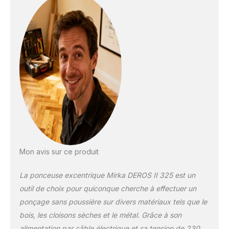
DEROS II – Nouvelles
fonctionnalités : Des
indicateurs LED visibles
facilitent le réglage de la
vitesse de ponçage
(tr/min) Points forts
techniques DEROS II 325 :
Plateau de ponçage Ø
77 mm, orbite de 2,5
mm, faibles vibrations et
faible niveau sonore,
moteur électrique
puissant, légèreté avec
seulement 0,8 kg, design
Mon avis sur ce produit
plat (seulement 10 cm de
hauteur), nouvelle
La ponceuse excentrique Mirka DEROS II 325 est un
technologie de moteur
sans balai, régulateur de
outil de choix pour quiconque cherche à effectuer un
vitesse variable,
ponçage sans poussière sur divers matériaux tels que le
indication LED sur le
bois, les cloisons sèches et le métal. Grâce à son
sélecteur de vitesse
alimentation par câble électrique et sa tension de 230