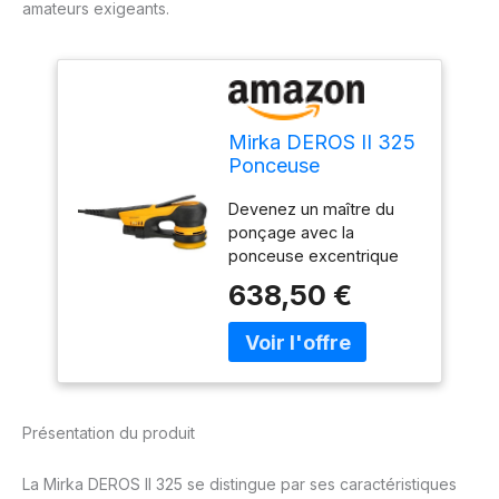
amateurs exigeants.
Mirka DEROS II 325
Ponceuse
excentrique avec
Devenez un maître du
aspiration pour
ponçage avec la
papier abrasif de Ø
ponceuse excentrique
77mm / course de
Mirka DEROS II : Des
2,5mm Ponceuse
638,50 €
professionnels pour les
excentrique pour le
professionnels et tous
ponçage sans
ceux qui aspirent à le
poussière du bois,
devenir. Découvrez un
des cloisons sèches
ponçage sans effort
et du métal
avec la dernière
Présentation du produit
génération de DEROS II
DEROS II – Nouvelles
La Mirka DEROS II 325 se distingue par ses caractéristiques
fonctionnalités : Des