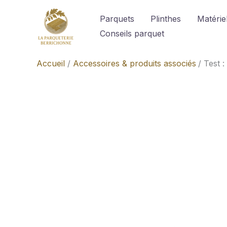
Aller
Parquets
Plinthes
Matériel
au
Conseils parquet
contenu
Accueil
Accessoires & produits associés
Test 