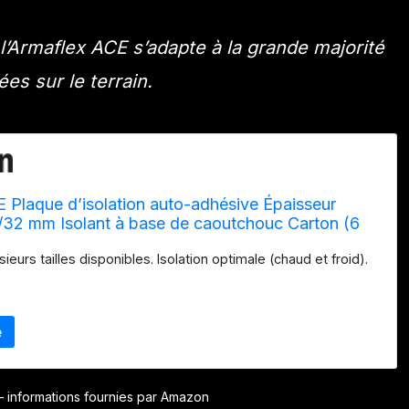
l’Armaflex ACE s’adapte à la grande majorité
es sur le terrain.
 Plaque d’isolation auto-adhésive Épaisseur
/32 mm Isolant à base de caoutchouc Carton (6
rton)
sieurs tailles disponibles. Isolation optimale (chaud et froid).
r – informations fournies par Amazon