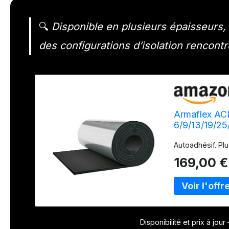
🔍
Disponible en plusieurs épaisseurs, 
des configurations d’isolation rencontré
Armaflex ACE
6/9/13/19/25
mm/15 m²/ca
Autoadhésif. Plu
169,00 €
Disponibilité et prix à jou