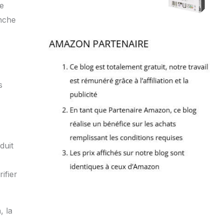
de
anche
s
duit
ifier
, la