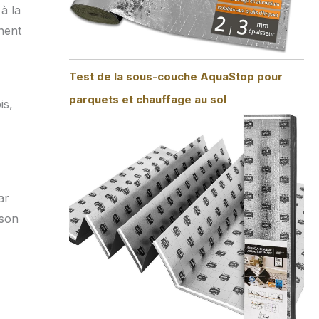
à la
nent
Test de la sous-couche AquaStop pour
parquets et chauffage au sol
is,
ar
 son