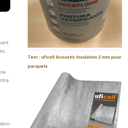
vant
es,
Test : uficell Acoustic Insulation 2 mm pour
parquets
une
ntre
ation