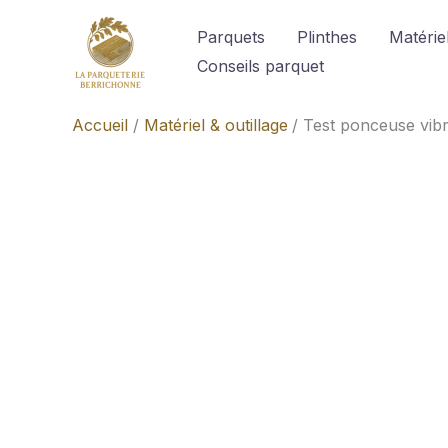
Aller
Parquets
Plinthes
Matériel
au
Conseils parquet
contenu
Accueil
Matériel & outillage
Test ponceuse vib