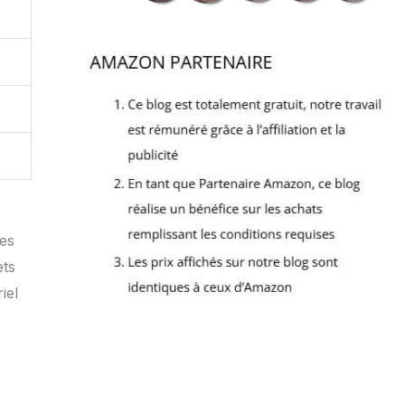
ues
ets
iel