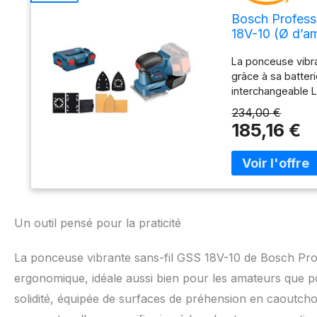
Bosch Profess
18V-10 (Ø d’a
différentes f
La ponceuse vibra
grâce à sa batte
interchangeable 
en métal et au sy
234,00 €
chargeurs sont e
185,16 €
et avec de nombre
avec : GSS 18V-10
perforation, 1 tou
Un outil pensé pour la praticité
La ponceuse vibrante sans-fil GSS 18V-10 de Bosch Prof
ergonomique, idéale aussi bien pour les amateurs que po
solidité, équipée de surfaces de préhension en caoutcho