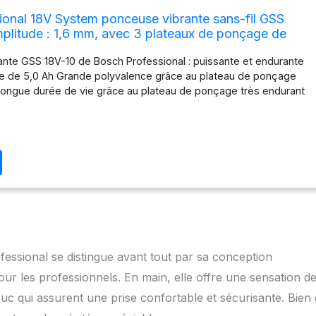
ional 18V System ponceuse vibrante sans-fil GSS
mplitude : 1,6 mm, avec 3 plateaux de ponçage de
ormes, dans L-BOXX)
nte GSS 18V-10 de Bosch Professional : puissante et endurante
rie de 5,0 Ah Grande polyvalence grâce au plateau de ponçage
Longue durée de vie grâce au plateau de ponçage très endurant
stème de serrage facile à utiliser AMPShare : Les batteries et
ntièrement compatibles avec le Professional 18V System Bosch
ux autres outils de l’Alliance multi-marques AMPShare. Livré
, 3 feuilles abrasives G120, 3 plateaux de ponçage, 1 gabarit de
rnevis
essional se distingue avant tout par sa conception
ur les professionnels. En main, elle offre une sensation d
uc qui assurent une prise confortable et sécurisante. Bien