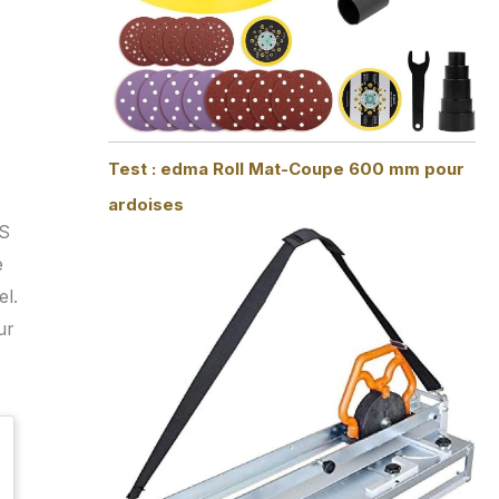
Test : edma Roll Mat-Coupe 600 mm pour
ardoises
SS
e
el.
ur