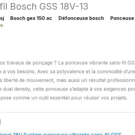
 fil Bosch GSS 18V-13
sj
Bosch gex 150 ac
Défonceuse bosch
Ponceuse
ge
 vos travaux de ponçage ? La ponceuse vibrante sans-fil G
 à vos besoins. Avec sa polyvalence et la commodité d’un
 la liberté de mouvement, mais aussi un résultat professionn
 dual density, cette ponceuse s’adapte à vos exigences po
mpose comme un outil essentiel pour réussir vos projets.
ional 18V System ponceuse vibrante sans-fil GSS