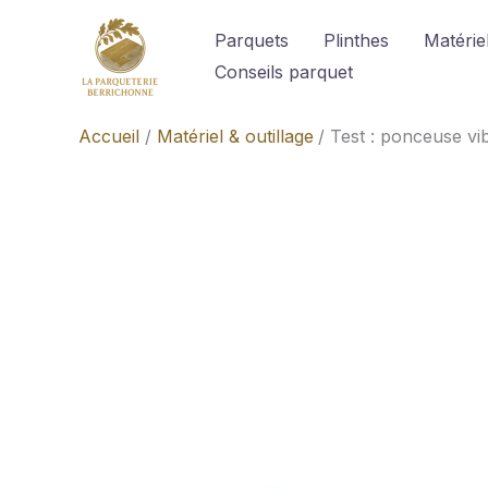
Aller
Parquets
Plinthes
Matériel
au
Conseils parquet
contenu
Accueil
Matériel & outillage
Test : ponceuse vi