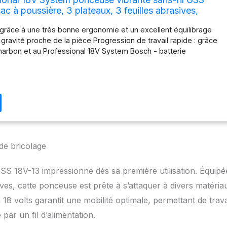
ac à poussière, 3 plateaux, 3 feuilles abrasives,
rçage, dans L-BOXX) + 1x Expert Cale Dual Density
 : grâce à une très bonne ergonomie et un excellent équilibrage
 gravité proche de la pièce Progression de travail rapide : grâce
arbon et au Professional 18V System Bosch - batterie
CORE18V 4.0Ah. Grande facilité d’utilisation : grâce au concept
uitive et au système de plateaux de ponçage interchangeables.
s surfaces, des courbes et des profilés Double densité : côté
e pour le ponçage des surfaces, des courbes et des profilés
 à basse densité pour le ponçage des surfaces, des courbes et
de bricolage
S 18V-13 impressionne dès sa première utilisation. Équipé
sives, cette ponceuse est prête à s’attaquer à divers matéria
18 volts garantit une mobilité optimale, permettant de trava
par un fil d’alimentation.