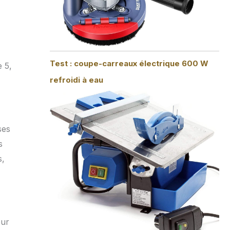
Test : coupe-carreaux électrique 600 W
e 5,
refroidi à eau
ses
s
s,
our