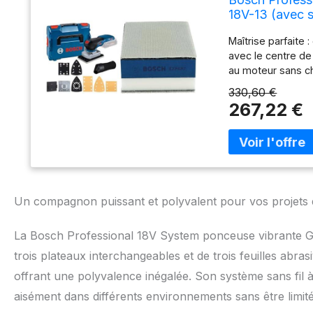
18V-13 (avec s
gabarit de pe
Maîtrise parfaite
avec le centre de
au moteur sans ch
recommandée : Pro
330,60 €
d’utilisation int
267,22 €
Ponçage 3 en 1 de
dur et côté soupl
Côtés à haute et
des bords
Un compagnon puissant et polyvalent pour vos projets 
La Bosch Professional 18V System ponceuse vibrante GS
trois plateaux interchangeables et de trois feuilles abra
offrant une polyvalence inégalée. Son système sans fil à 
aisément dans différents environnements sans être limité 