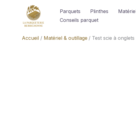
Aller
Parquets
Plinthes
Matériel
au
Conseils parquet
contenu
Accueil
Matériel & outillage
Test scie à onglet