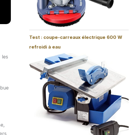
Test : coupe-carreaux électrique 600 W
refroidi à eau
 les
ibue
se,
ers