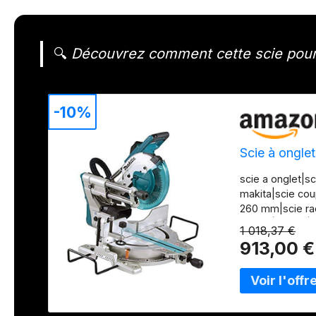
🔍
Découvrez comment cette scie pourra
-10%
Scie à ongle
scie a onglet|sc
makita|scie cou
260 mm|scie radi
makita|LS1019|
1 018,37 €
913,00 €