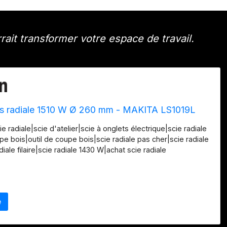
it transformer votre espace de travail.
ts radiale 1510 W Ø 260 mm - MAKITA LS1019L
ie radiale|scie d'atelier|scie à onglets électrique|scie radiale
pe bois|outil de coupe bois|scie radiale pas cher|scie radiale
ale filaire|scie radiale 1430 W|achat scie radiale
LS1019L