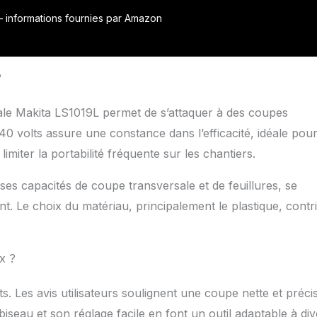
r – informations fournies par Amazon
?
iale Makita LS1019L permet de s’attaquer à des coupes
40 volts assure une constance dans l’efficacité, idéale pour
limiter la portabilité fréquente sur les chantiers.
es capacités de coupe transversale et de feuillures, se
t. Le choix du matériau, principalement le plastique, contr
ux ?
ts. Les avis utilisateurs soulignent une coupe nette et préci
iseau et son réglage facile en font un outil adaptable à div