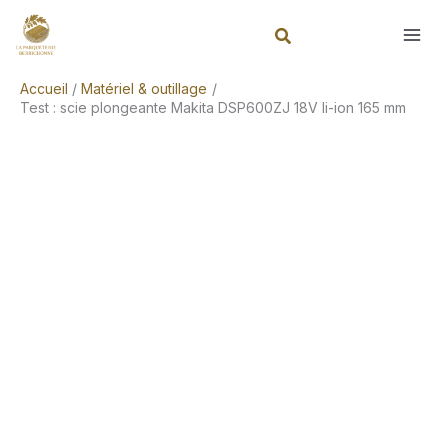
Aller
Rechercher
au
contenu
Accueil
Matériel & outillage
Test : scie plongeante Makita DSP600ZJ 18V li-ion 165 mm