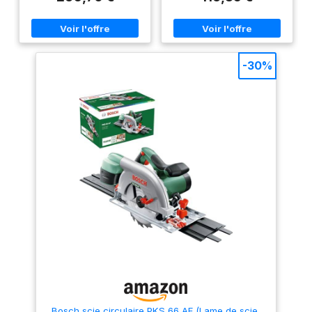
plastiques: Grâce à une
puissance allant jusqu'à 1 200
W, la lame en carbure de haute
qualité coupe les matériaux
avec une profondeur de
coupe allant jusqu'à 66 mm (à
-30%
90 ° sans rail) Pour des
coupes en angle allant jusqu'à
45 °, des profondeurs allant
jusqu'à 48 mm (sans rail) ne
sont pas non plus un
problème Des coupes nettes
sont également garanties
même lorsque vous travaillez
près des bords La profondeur
de coupe et l'angle
d'inclinaison sont faciles à
régler sans aucun outil
supplémentaire Le verrouillage
de la lame facilite le
changement de la lame de scie
La longueur du câble est
suffisamment longue pour
offrir un rayon de
fonctionnement extrêmement
grand, pouvant aller jusqu'à
quatre mètres Pour les
résultats en ligne droite, vous
disposez de la butée parallèle
Bosch scie circulaire PKS 66 AF (Lame de scie,
La grande poignée est conçue