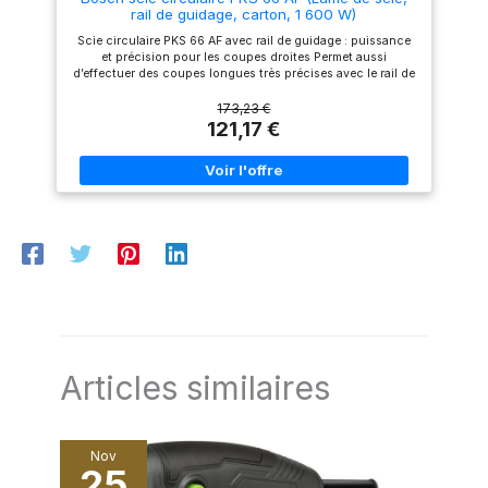
rail de guidage, carton, 1 600 W)
pour aider à travailler avec la
scie plongeante Einhell à
Scie circulaire PKS 66 AF avec rail de guidage : puissance
effectuer sans se fatiguer
et précision pour les coupes droites Permet aussi
Pour plus de précision, un
d’effectuer des coupes longues très précises avec le rail de
système de rail de guidage est
guidage fourni Travail propre car 80 % des copeaux sont
disponible séparément Des
récupérés par le boîtier CleanSystem fourni Accepte les
173,23 €
supports en plastique
lames de scie circulaire avec un diamètre nominal de 190
121,17 €
spéciaux permettent un
mm Livré avec : PKS 66 AF, boîtier CleanSystem, guide de
réglage précis du rail de
coupe CutControl, trois éléments de rail de guidage (de 35
guidage
cm chacun), lame Speedline Wood (diamètre 190 mm), butée
parallèle, carton
Articles similaires
Nov
25