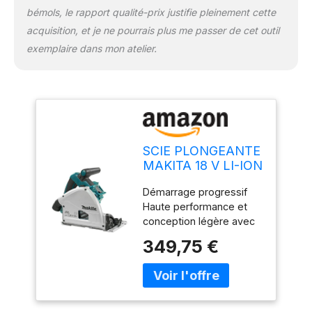
bémols, le rapport qualité-prix justifie pleinement cette
acquisition, et je ne pourrais plus me passer de cet outil
exemplaire dans mon atelier.
SCIE PLONGEANTE
MAKITA 18 V LI-ION
165 MM (PRODUIT
Démarrage progressif
SEUL) -DSP600ZJ
Haute performance et
conception légère avec
plaque de base en
349,75 €
magnésium moulé sous
pression Réglage rapide
de l'angle pour -1, 22, 5
et présélection rapide de
45 ou 48 comme angle