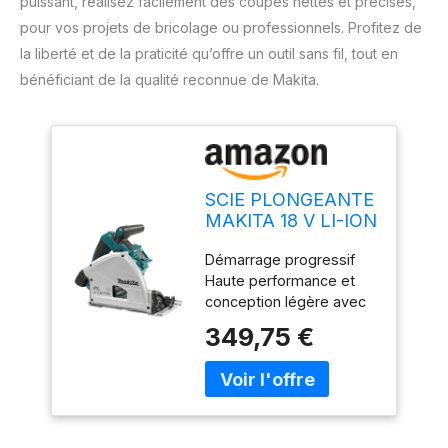
puissant, réalisez facilement des coupes nettes et précises,
pour vos projets de bricolage ou professionnels. Profitez de
la liberté et de la praticité qu’offre un outil sans fil, tout en
bénéficiant de la qualité reconnue de Makita.
SCIE PLONGEANTE
MAKITA 18 V LI-ION
165 MM (PRODUIT
Démarrage progressif
SEUL) -DSP600ZJ
Haute performance et
conception légère avec
plaque de base en
349,75 €
magnésium moulé sous
pression Réglage rapide
de l'angle pour -1, 22, 5
et présélection rapide de
45 ou 48 comme angle