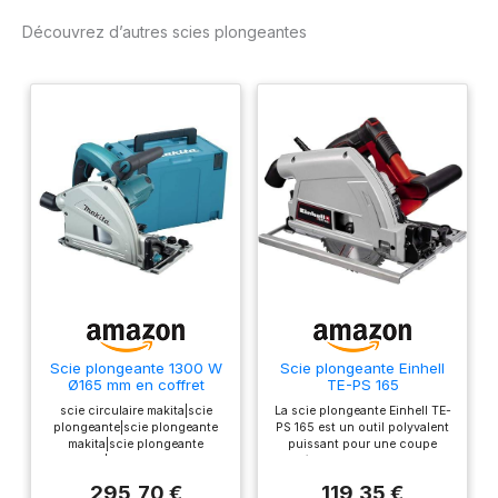
d'inclinaison maximum
Découvrez d’autres scies plongeantes
Scie plongeante 1300 W
Scie plongeante Einhell
Ø165 mm en coffret
TE-PS 165
MAKPAC - MAKITA
scie circulaire makita|scie
La scie plongeante Einhell TE-
SP6000J
plongeante|scie plongeante
PS 165 est un outil polyvalent
makita|scie plongeante
puissant pour une coupe
electrique|scie plongeante 165
précise dans une grande
mm|SP6000J|SP6000|Scie
variété de matériaux Pour le
295,70 €
119,35 €
plongeante en coffret
bois, les panneaux et les