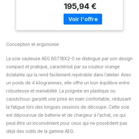
durabilité ✅ Outil de la
195,94 €
gamme AEG PRO ✅ 4
vitesses disponibles ✅
Changement de lame
rapide grâce au système
Fixtec ✅ Le patin
s'ajuste sans aucun outil
Conception et ergonomie
La scie sauteuse AEG BST18X2-0 se distingue par son design
compact et pratique, caractérisé par sa couleur orange
éclatante qui la rend facilement repérable dans l’atelier. Avec
un poids de 4 kilogrammes, elle offre un bon équilibre entre
robustesse et maniabilité. La poignée en plastique ou
caoutchouc garantit une prise en main confortable, réduisant
la fatigue lors des longues sessions de découpe. Cette scie
est dépourvue de batterie et de chargeur à l’achat, ce qui
peut être un inconvénient pour ceux qui ne possèdent pas
déjà des outils de la gamme AEG.