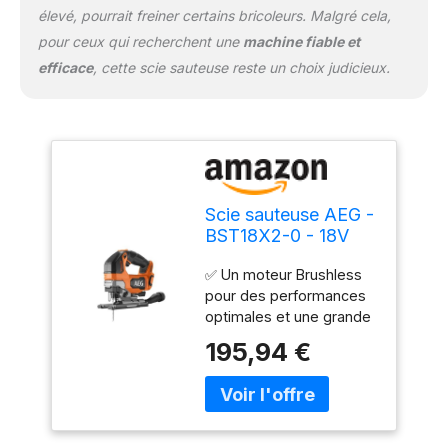
élevé, pourrait freiner certains bricoleurs. Malgré cela,
pour ceux qui recherchent une
machine fiable et
efficace
, cette scie sauteuse reste un choix judicieux.
Scie sauteuse AEG -
BST18X2-0 - 18V
Brushless - 135mm
✅ Un moteur Brushless
bois - sans batterie
pour des performances
ni chargeur
optimales et une grande
durabilité ✅ Outil de la
195,94 €
gamme AEG PRO ✅ 4
vitesses disponibles ✅
Changement de lame
rapide grâce au système
Fixtec ✅ Le patin