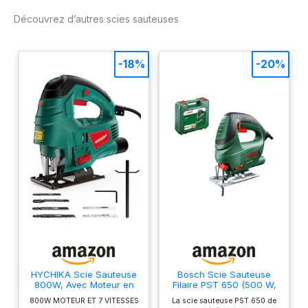
s'ajuste sans aucun outil
Découvrez d’autres scies sauteuses
-18%
-20%
HYCHIKA Scie Sauteuse
Bosch Scie Sauteuse
800W, Avec Moteur en
Filaire PST 650 (500 W,
Cuivre Puissant, 800-
Livrée avec Coffret de
800W MOTEUR ET 7 VITESSES
La scie sauteuse PST 650 de
3000SPM Tours par
Rangement et 1 Lame de