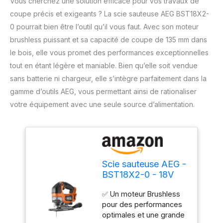
Vous cherchez une solution efficace pour vos travaux de
coupe précis et exigeants ? La scie sauteuse AEG BST18X2-
0 pourrait bien être l’outil qu’il vous faut. Avec son moteur
brushless puissant et sa capacité de coupe de 135 mm dans
le bois, elle vous promet des performances exceptionnelles
tout en étant légère et maniable. Bien qu’elle soit vendue
sans batterie ni chargeur, elle s’intègre parfaitement dans la
gamme d’outils AEG, vous permettant ainsi de rationaliser
votre équipement avec une seule source d’alimentation.
Scie sauteuse AEG -
BST18X2-0 - 18V
Brushless - 135mm
✅ Un moteur Brushless
bois - sans batterie
pour des performances
ni chargeur
optimales et une grande