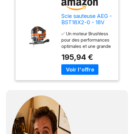
Scie sauteuse AEG -
BST18X2-0 - 18V
Brushless - 135mm
✅ Un moteur Brushless
bois - sans batterie
pour des performances
ni chargeur
optimales et une grande
durabilité ✅ Outil de la
195,94 €
gamme AEG PRO ✅ 4
vitesses disponibles ✅
Changement de lame
rapide grâce au système
Fixtec ✅ Le patin
s'ajuste sans aucun outil