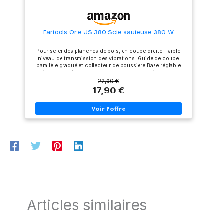
le plastique),les lames de scie
peuvent être changées
facilement et rapidement en
quelques secondes sans
Fartools One JS 380 Scie sauteuse 380 W
aucun outil. Interrupteur de
verrouillage pour un confort
accru et moins de fatigue lors
Pour scier des planches de bois, en coupe droite. Faible
d'une coupe prolongée GUIDE
niveau de transmission des vibrations. Guide de coupe
LASER & GUIDAGE PARALLÈLE:
parallèle gradué et collecteur de poussière Base réglable
La scie circulaire guidée au
45°/90° pour réaliser des coupes en biais. Livré avec lames
laser avec la règle rend la
22,90 €
coupe plus droite, plus
17,90 €
précise et plus
professionnelle. Guides
parallèles pour guidage
auxiliaire et contrôle de la
largeur de coupe. Cordon
d'alimentation de 2 m de long
pour un travail mobile facile.Le
système de dépoussiérage
garde le lieu de travail propre
CONTENU DE L'EMBALLAGE: 1x
Scie Électrique HYCHIKA, 6x
Lames de Scie, 1x Règle Guide,
1 x Clé Allen, 1 x Adaptateur
d'aspirateur, 1x Manuel
d'Instruction
Articles similaires