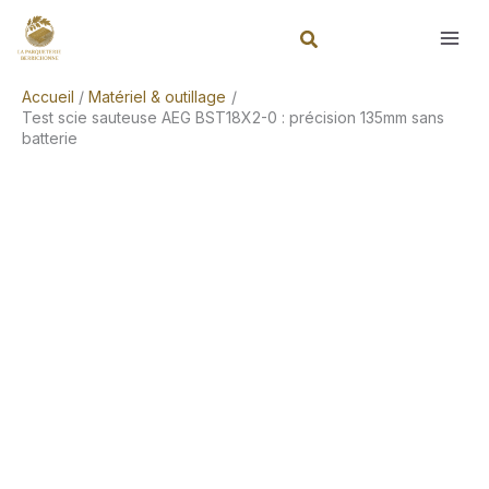
Aller
Rechercher
au
contenu
Accueil
Matériel & outillage
Test scie sauteuse AEG BST18X2-0 : précision 135mm sans
batterie