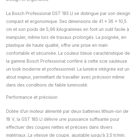
entre coupe rapide et
coupe propre Speed
La Bosch Professional GST 185 LI se distingue par son design
Selection pour
compact et ergonomique. Ses dimensions de 41 x 36 x 10,5
différentes applications
cm et son poids de 5,96 kilogrammes en font un outil facile à
de matériaux
manipuler, même lors de travaux prolongés. La poignée, en
Changement facile des
lames de scie grâce au
plastique de haute qualité, offre une prise en main
système SDS Bosch
confortable et sécurisée. La couleur bleue caractéristique de
sans outil
la gamme Bosch Professional confère à cette scie sauteuse
un look moderne et professionnel. La lumière intégrée est un
atout majeur, permettant de travailler avec précision même
dans des conditions de faible luminosité.
Performance et précision
Dotée d’un moteur alimenté par deux batteries lithium-ion de
18 V, la GST 185 LI délivre une puissance suffisante pour
effectuer des coupes nettes et précises dans divers
matériaux. La vitesse de coupe, ajustable jusqu’à 3,5 tr/min,