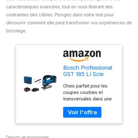
caractéristiques avancées, tout en vous libérant des
contraintes des câbles. Plongez dans notre test pour
découvrir comment elle peut transformer vos expériences de
bricolage.
Bosch Professional
GST 185 LI Scie
sauteuse sans fil (18
Choix parfait pour les
V, batterie 2 x 4,0
coupes courbes et
Ah, chargeur, 0-
transversales dans une
3500 course/min,
variété de matériaux
profondeur de
Puissant moteur sans
coupe dans le bois :
carbone pour une
125 mm, coffret en
performance ultime
plastique)
Mouvement de vibration
Design et ergonomie
à 4 niveaux au choix