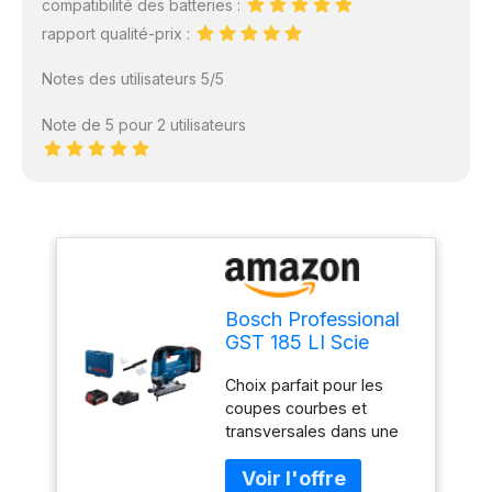
compatibilité des batteries :
rapport qualité-prix :
Notes des utilisateurs 5/5
Note de 5 pour 2 utilisateurs
Bosch Professional
GST 185 LI Scie
sauteuse sans fil (18
Choix parfait pour les
V, batterie 2 x 4,0
coupes courbes et
Ah, chargeur, 0-
transversales dans une
3500 course/min,
variété de matériaux
profondeur de
Puissant moteur sans
coupe dans le bois :