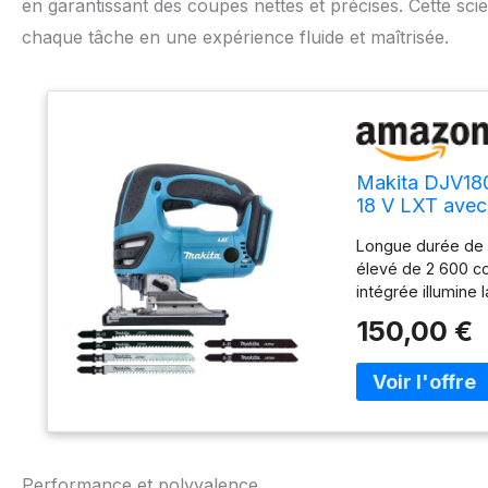
en garantissant des coupes nettes et précises. Cette scie
chaque tâche en une expérience fluide et maîtrisée.
Makita DJV180
18 V LXT avec
Longue durée de v
élevé de 2 600 co
intégrée illumine
empêche la lame 
150,00 €
changement rapid
une prise en main
applications de c
Design léger et c
Performance et polyvalence