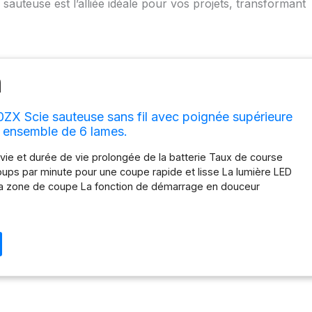
 sauteuse est l’alliée idéale pour vos projets, transformant
ZX Scie sauteuse sans fil avec poignée supérieure
 ensemble de 6 lames.
ie et durée de vie prolongée de la batterie Taux de course
ups par minute pour une coupe rapide et lisse La lumière LED
 la zone de coupe La fonction de démarrage en douceur
de se coincer Changement de lame sans outil pour un
e et facile de la lame Poignée ergonomique en caoutchouc pour
 et un contrôle confortables 3 réglages orbitaux pour différentes
oupe Le souffleur élimine la poussière de la ligne de coupe
ompact pour un transport facile