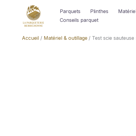
Aller
Parquets
Plinthes
Matériel
au
Conseils parquet
contenu
Accueil
Matériel & outillage
Test scie sauteuse