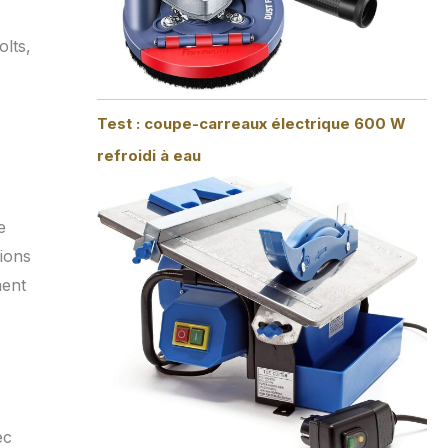
lts,
Test : coupe-carreaux électrique 600 W
refroidi à eau
e
sions
ment
ec