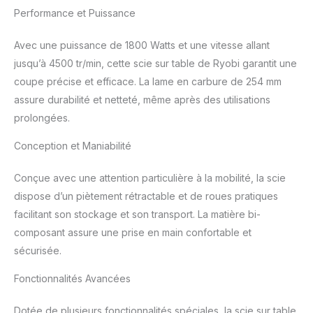
carbure garantissant une
Performance et Puissance
durabilité accrue et des
coupes nettes,
Avec une puissance de 1800 Watts et une vitesse allant
permettant de travailler
efficacement sur divers
jusqu’à 4500 tr/min, cette scie sur table de Ryobi garantit une
types de bois et
coupe précise et efficace. La lame en carbure de 254 mm
matériaux. ✅ Piètement
assure durabilité et netteté, même après des utilisations
rétractable et roues
prolongées.
intégrées facilitant le
transport et le
Conception et Maniabilité
rangement, rendant cet
outil parfait pour les
Conçue avec une attention particulière à la mobilité, la scie
ateliers à espace limité
ou les chantiers mobiles.
dispose d’un piètement rétractable et de roues pratiques
✅ Extension pratique
facilitant son stockage et son transport. La matière bi-
pour un support
composant assure une prise en main confortable et
supplémentaire,
sécurisée.
augmentant la surface de
travail et offrant plus de
Fonctionnalités Avancées
flexibilité lors de la
manipulation de grandes
Dotée de plusieurs fonctionnalités spéciales, la scie sur table
pièces. ✅ Conception