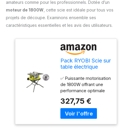
amateurs comme pour les professionnels. Dotée d’un
moteur de 1800W
, cette scie est idéale pour tous vos
projets de découpe. Examinons ensemble ses
caractéristiques essentielles et les avis des utilisateurs.
Pack RYOBI Scie sur
table électrique
RTS1800EF-G -
✅ Puissante motorisation
1800W - 254mm -
de 1800W offrant une
piètement
performance optimale
rétractable - roues -
pour des coupes
extension - lame
327,75 €
précises et rapides,
carbure -
idéale pour les projets
SB254T48A1
de bricolage et les
travaux de menuiserie. ✅
Lame de 254 mm en