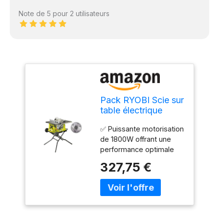
Note de 5 pour 2 utilisateurs
Pack RYOBI Scie sur
table électrique
RTS1800EF-G -
✅ Puissante motorisation
1800W - 254mm -
de 1800W offrant une
piètement
performance optimale
rétractable - roues -
pour des coupes
extension - lame
327,75 €
précises et rapides,
carbure -
idéale pour les projets
SB254T48A1
de bricolage et les
travaux de menuiserie. ✅
Lame de 254 mm en