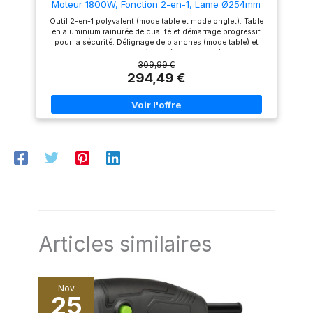
Moteur 1800W, Fonction 2-en-1, Lame Ø254mm
48 dents, Idéale Découpe Bois, Lambris, Plinthes
Outil 2-en-1 polyvalent (mode table et mode onglet). Table
et Plan de Travail
en aluminium rainurée de qualité et démarrage progressif
pour la sécurité. Délignage de planches (mode table) et
coupes transversales précises (mode onglet) avec une
seule machine. Lame 48 dents, guides, poussoir, étau. Le
309,99 €
poussoir assure la sécurité des mains, les guides
294,49 €
garantissent la précision et l'étau maintient la pièce.
Polyvalence 2-en-1. Combine deux machines essentielles en
une seule, économisant de l'espace et du budget. Moteur
1800 Watts. Offre une puissance constante pour les deux
modes d'application, même dans le bois dur.
Articles similaires
Nov
25