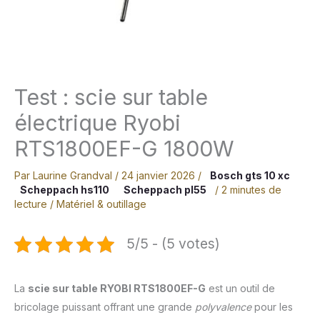
Test : scie sur table
électrique Ryobi
RTS1800EF-G 1800W
Par
Laurine Grandval
/
24 janvier 2026
/
Bosch gts 10 xc
Scheppach hs110
Scheppach pl55
/
2 minutes de
lecture
/
Matériel & outillage
5/5 - (5 votes)
La
scie sur table RYOBI RTS1800EF-G
est un outil de
bricolage puissant offrant une grande
polyvalence
pour les