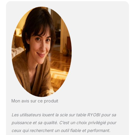
carbure garantissant une
durabilité accrue et des
coupes nettes,
permettant de travailler
efficacement sur divers
types de bois et
matériaux. ✅ Piètement
rétractable et roues
intégrées facilitant le
transport et le
rangement, rendant cet
outil parfait pour les
ateliers à espace limité
ou les chantiers mobiles.
✅ Extension pratique
pour un support
Mon avis sur ce produit
supplémentaire,
augmentant la surface de
Les utilisateurs louent la scie sur table RYOBI pour sa
travail et offrant plus de
flexibilité lors de la
puissance et sa qualité. C’est un choix privilégié pour
manipulation de grandes
ceux qui recherchent un outil fiable et performant.
pièces. ✅ Conception