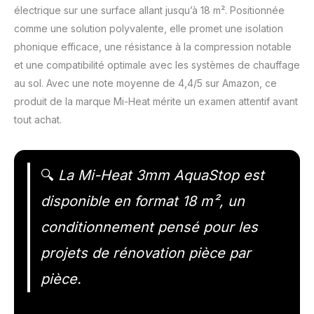
électrique sur une surface allant jusqu’à 18 m². Positionnée
comme une solution polyvalente, elle promet une isolation
phonique efficace, une résistance à la compression notable
et une compatibilité optimale avec les systèmes de chauffage
au sol. Avec une note moyenne de 4,4/5 sur Amazon, ce
produit de la marque Mi-Heat mérite un examen attentif avant
tout achat.
🔍
La Mi-Heat 3mm AquaStop est
disponible en format 18 m², un
conditionnement pensé pour les
projets de rénovation pièce par
pièce.