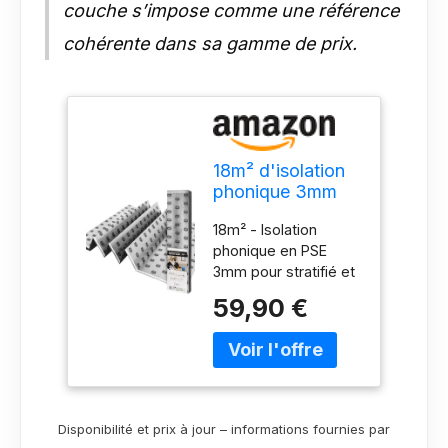
couche s’impose comme une référence
cohérente dans sa gamme de prix.
18m² d'isolation
phonique 3mm
avec AquaStop,
18m² - Isolation
sous-couche de
phonique en PSE
pose pour
3mm pour stratifié et
parquet &
parquet - Isolation
stratifié, sous-
59,90 €
thermique idéale
couche de film
pour le chauffage au
chauffant
sol électrique Sous-
optimale pour le
couche isolante EASY
chauffage au sol
CUT avec motif
électrique, haute
tramé, pour une
résistance à la
Disponibilité et prix à jour – informations fournies par
découpe et une pose
compression