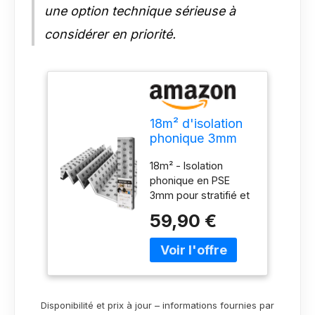
une option technique sérieuse à
considérer en priorité.
18m² d'isolation
phonique 3mm
avec AquaStop,
18m² - Isolation
sous-couche de
phonique en PSE
pose pour
3mm pour stratifié et
parquet &
parquet - Isolation
stratifié, sous-
59,90 €
thermique idéale
couche de film
pour le chauffage au
chauffant
sol électrique Sous-
optimale pour le
couche isolante EASY
chauffage au sol
CUT avec motif
électrique, haute
tramé, pour une
résistance à la
Disponibilité et prix à jour – informations fournies par
découpe et une pose