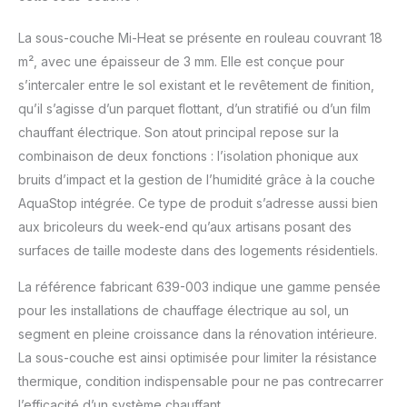
intégré -
Compensation
La sous-couche Mi-Heat se présente en rouleau couvrant 18
ponctuelle jusqu'à
m², avec une épaisseur de 3 mm. Elle est conçue pour
2mm - Haute
résistance à la
s’intercaler entre le sol existant et le revêtement de finition,
compression &
qu’il s’agisse d’un parquet flottant, d’un stratifié ou d’un film
isolation optimale
chauffant électrique. Son atout principal repose sur la
Résistance au passage
combinaison de deux fonctions : l’isolation phonique aux
de la chaleur :
~0,11m²K/W -
bruits d’impact et la gestion de l’humidité grâce à la couche
Résistance à la
AquaStop intégrée. Ce type de produit s’adresse aussi bien
pression : 90kPa -
aux bricoleurs du week-end qu’aux artisans posant des
Réduction des bruits
surfaces de taille modeste dans des logements résidentiels.
d'impact : 21dB
Convient comme sous-
La référence fabricant 639-003 indique une gamme pensée
couche de pose sous :
pour les installations de chauffage électrique au sol, un
stratifié, parquet, vinyle
sur planches de
segment en pleine croissance dans la rénovation intérieure.
support HDF
La sous-couche est ainsi optimisée pour limiter la résistance
thermique, condition indispensable pour ne pas contrecarrer
l’efficacité d’un système chauffant.