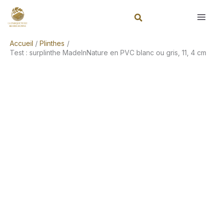
Aller
Rechercher
au
contenu
Accueil
Plinthes
Test : surplinthe MadeInNature en PVC blanc ou gris, 11, 4 cm