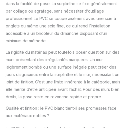
parfait. Nul besoin de
dans la facilité de pose. La surplinthe se fixe généralement
finition au mastic. ML =
par collage ou agrafage, sans nécessiter d’outillage
mètre linéaire.
professionnel. Le PVC se coupe aisément avec une scie à
Longueur de la
onglets ou même une scie fine, ce qui rend l’installation
surplinthe, 2 mètres.
Fabriqué avec des
accessible à un bricoleur du dimanche disposant d’un
matériaux écologiques
minimum de méthode.
et pauvres en
émission, pour
La rigidité du matériau peut toutefois poser question sur des
MadeInNature.
murs présentant des irrégularités marquées. Un mur
légèrement bombé ou une surface inégale peut créer des
jours disgracieux entre la surplinthe et le mur, nécessitant un
joint de finition. C’est une limite inhérente à la catégorie, mais
elle mérite d’être anticipée avant l’achat. Pour des murs bien
droits, la pose reste en revanche rapide et propre.
Qualité et finition : le PVC blanc tient-il ses promesses face
aux matériaux nobles ?