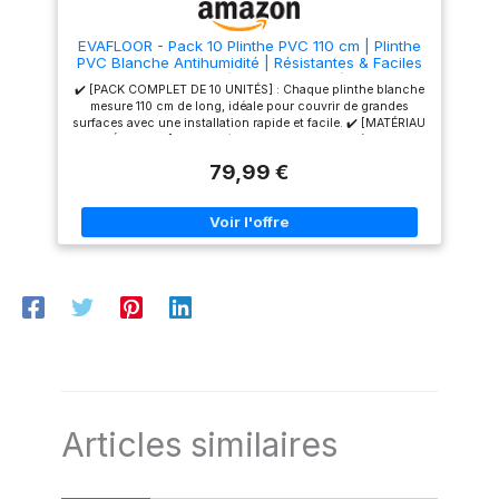
ML = mètre linéaire. Longueur
ML = mètre linéaire. Longueur
de la surplinthe, 2 mètres.
de la surplinthe, 2 mètres.
EVAFLOOR - Pack 10 Plinthe PVC 110 cm | Plinthe
Fabriqué avec des matériaux
Fabriqué avec des matériaux
PVC Blanche Antihumidité | Résistantes & Faciles
écologiques et pauvres en
écologiques et pauvres en
à Installer (Blanc - Pack 10)
émission, pour MadeInNature.
émission, pour MadeInNature.
✔️ [PACK COMPLET DE 10 UNITÉS] : Chaque plinthe blanche
mesure 110 cm de long, idéale pour couvrir de grandes
surfaces avec une installation rapide et facile. ✔️ [MATÉRIAU
PVC RÉSISTANT] : Imperméable, durable et facile à nettoyer,
parfait pour toutes les pièces, y compris les salles de bain
79,99 €
et les cuisines. ✔️ [DESIGN BLANC MODERNE] : Apporte une
finition élégante et épurée, s’adaptant à tous les styles de
décoration. ✔️ [INSTALLATION SANS EFFORT] : Ces Plinthe
PVC sont compatibles avec les colles ou silicones,
s’adaptant à tout type de mur. ✔️ [PROTECTION & FINITION
PROFESSIONNELLE] : Protège la base des murs contre les
chocs et la saleté, améliorant l’esthétique de votre intérieur.
Articles similaires