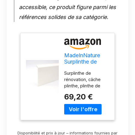
accessible, ce produit figure parmi les
références solides de sa catégorie.
MadeInNature
Surplinthe de
rénovation en
Surplinthe de
PVC, Plinthe à
rénovation, câche
recouvrement
plinthe, plinthe de
blanche ou grise
recouvrement. En
haute qualité de
69,20 €
PVC, elle sera facile à
MadeInNature
poser, pour une
hauteur 11.4 cm,
rénovation de pièce.
Longueur au
Vous évite de
choix (8 ML,
décoller l’ancienne
Blanc)
plinthe, au risque
Disponibilité et prix à jour – informations fournies par