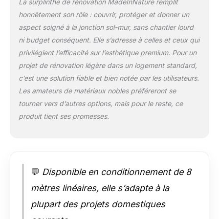
La surplinthe de rénovation MadeInNature remplit
réalisée au moyen
honnêtement son rôle : couvrir, protéger et donner un
d’un mastic colle, de
aspect soigné à la jonction sol-mur, sans chantier lourd
type mastic colle plus
de MadeInNature.
ni budget conséquent. Elle s’adresse à celles et ceux qui
Forte résistance aux
privilégient l’efficacité sur l’esthétique premium. Pour un
chocs. Peut se placer
projet de rénovation légère dans un logement standard,
dans toutes les
c’est une solution fiable et bien notée par les utilisateurs.
pièces de la maison,
Les amateurs de matériaux nobles préféreront se
y compris les pièces
humides, salle de
tourner vers d’autres options, mais pour le reste, ce
bain, cuisine. L’ailette
produit tient ses promesses.
saillante en haut,
vous assure un joint
contre le mur parfait.
Nul besoin de finition
au mastic. ML =
💬
Disponible en conditionnement de 8
mètre linéaire.
Longueur de la
mètres linéaires, elle s’adapte à la
surplinthe, 2 mètres.
plupart des projets domestiques
Fabriqué avec des
matériaux