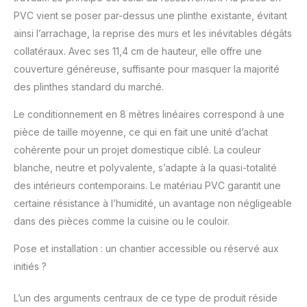
tous les revêtements
PVC vient se poser par-dessus une plinthe existante, évitant
de sol, y compris avec
ainsi l’arrachage, la reprise des murs et les inévitables dégâts
plinthe existante.
collatéraux. Avec ses 11,4 cm de hauteur, elle offre une
Rapide à poser, vous
n’avez pas besoin de
couverture généreuse, suffisante pour masquer la majorité
peindre, contrairement
des plinthes standard du marché.
aux plinthes en bois. La
mise en œuvre sera
Le conditionnement en 8 mètres linéaires correspond à une
réalisée au moyen d’un
pièce de taille moyenne, ce qui en fait une unité d’achat
mastic colle, de type
cohérente pour un projet domestique ciblé. La couleur
mastic colle plus de
blanche, neutre et polyvalente, s’adapte à la quasi-totalité
MadeInNature. Forte
résistance aux chocs.
des intérieurs contemporains. Le matériau PVC garantit une
Peut se placer dans
certaine résistance à l’humidité, un avantage non négligeable
toutes les pièces de la
dans des pièces comme la cuisine ou le couloir.
maison, y compris les
pièces humides, salle
Pose et installation : un chantier accessible ou réservé aux
de bain, cuisine.
initiés ?
L’ailette saillante en
haut, vous assure un
L’un des arguments centraux de ce type de produit réside
joint contre le mur