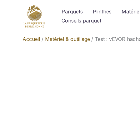
Aller
Parquets
Plinthes
Matériel
au
Conseils parquet
contenu
Accueil
Matériel & outillage
Test : vEVOR hachoi