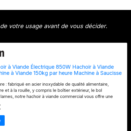
de votre usage avant de vous décider.
ir à Viande Électrique 850W Hachoir à Viande
ine à Viande 150kg par heure Machine à Saucisse
448*210*387mm Acier Inoxydable 193RPM pour
re : fabriqué en acier inoxydable de qualité alimentaire,
Supermarché Boucher
re et à la rouille, y compris le boîtier extérieur, le bol
s lames, notre hachoir à viande commercial vous offre une
ilisation fiable avec ses engrenages, capables de couper la
€
rentes manières que vous souhaitez. La surface polie et la
 lui donnent un bel aspect. Forte puissance : avec une
r de 850 W, le hachoir à viande peut atteindre une vitesse
t hacher jusqu'à 150 kg de viande par heure pour hacher la