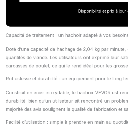
viande rapidemen
différents ingré
Disponibilité et prix à jou
poisson. Grâce à
plus élevée que c
viande électriq
mesure 54 mm de
Capacité de traitement : un hachoir adapté à vos besoin
nécessaire avan
dissipation de 
Doté d’une capacité de hachage de 2,04 kg par minute, 
stable pendant 
fourni, vous po
quantités de viande. Les utilisateurs ont exprimé leur sa
de main. Le pilo
carcasses de poulet, ce qui le rend idéal pour les grosse
plaques de bro
ponçage de 6 m
Robustesse et durabilité : un équipement pour le long t
également une 
fin. Large appli
peut également 
Construit en acier inoxydable, le hachoir VEVOR est rec
légumes, etc. Et
durabilité, bien qu’un utilisateur ait rencontré un problè
domestiques, le
majorité des avis soulignent la qualité de fabrication et sa
est votre assist
Facilité d’utilisation : simple à prendre en main au quotid