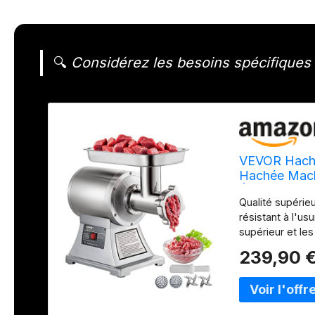
🔍
Considérez les besoins spécifiques 
VEVOR Hacho
Hachée Mach
Électrique 
Qualité supérieu
Restaurant 
résistant à l'usu
supérieur et le
expérience d'ut
239,90 
viande de diffé
finition soignée
puissance moteu
de 193 tr/min e