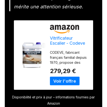
mérite une attention sérieuse.
Vitrificateur
Escalier - Codeve
Bois - 20L -
CODEVE, fabricant
Intérieur - Pour La
français familial depuis
Protection D'un
1970, propose des
Escalier En Chêne,
produits
Sapin, Hêtre Ou
279,29 €
professionnels, conçus
Frêne.
et fabriqués en direct
avec une maîtrise
totale de la qualité,
sans intermédiaire.
Disponibilité et prix à jour – informations fournies par
Protection renforcée
pour zones à fort
Amazon