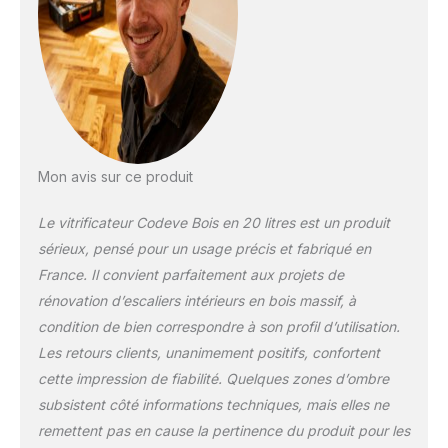
: Formulation adaptée
aux contraintes
mécaniques
spécifiques d'un
escalier en bois, y
compris
contremarches,
rampes et garde-
corps. Finition
Mon avis sur ce produit
incolore aspect bois
naturel : Préserve
Le vitrificateur Codeve Bois en 20 litres est un produit
l'aspect naturel du
sérieux, pensé pour un usage précis et fabriqué en
bois vitrifié, sans
France. Il convient parfaitement aux projets de
jaunissement, avec
une finition régulière
rénovation d’escaliers intérieurs en bois massif, à
adaptée aux
condition de bien correspondre à son profil d’utilisation.
escaliers intérieurs.
Les retours clients, unanimement positifs, confortent
Formule à l'eau
cette impression de fiabilité. Quelques zones d’ombre
polyuréthane
subsistent côté informations techniques, mais elles ne
performante :
Vitrificateur escalier à
remettent pas en cause la pertinence du produit pour les
l'eau, à très faibles