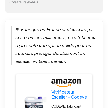
utilisateurs avertis.
émissions, offrant
une excellente
accroche et un
confort d'application
en intérieur.
💬
Fabriqué en France et plébiscité par
Application maîtrisée
et remise en service
ses premiers utilisateurs, ce vitrificateur
rapide : Texture
représente une option solide pour qui
adaptée à
l'application au
souhaite protéger durablement un
spalter, séchage
rapide permettant la
escalier en bois intérieur.
réutilisation de
l'escalier dans des
délais optimisés.
Vitrificateur
Escalier - Codeve
Bois - 20L -
CODEVE, fabricant
Intérieur - Pour