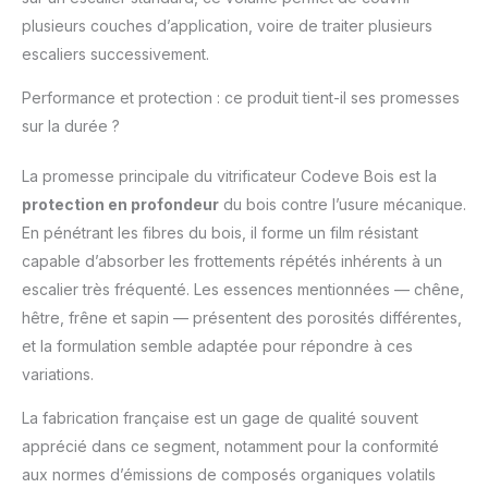
avec une finition
plusieurs couches d’application, voire de traiter plusieurs
régulière adaptée aux
escaliers successivement.
escaliers intérieurs.
Formule à l'eau
Performance et protection : ce produit tient-il ses promesses
polyuréthane
sur la durée ?
performante :
Vitrificateur escalier à
La promesse principale du vitrificateur Codeve Bois est la
l'eau, à très faibles
émissions, offrant une
protection en profondeur
du bois contre l’usure mécanique.
excellente accroche et
En pénétrant les fibres du bois, il forme un film résistant
un confort d'application
capable d’absorber les frottements répétés inhérents à un
en intérieur. Application
escalier très fréquenté. Les essences mentionnées — chêne,
maîtrisée et remise en
service rapide : Texture
hêtre, frêne et sapin — présentent des porosités différentes,
adaptée à l'application
et la formulation semble adaptée pour répondre à ces
au spalter, séchage
variations.
rapide permettant la
réutilisation de
La fabrication française est un gage de qualité souvent
l'escalier dans des
apprécié dans ce segment, notamment pour la conformité
délais optimisés.
aux normes d’émissions de composés organiques volatils