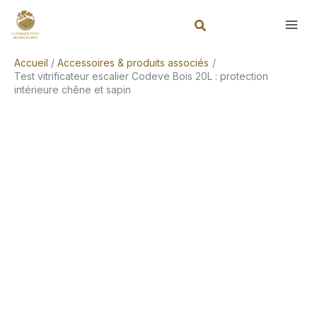
Aller
Rechercher
au
contenu
Accueil
Accessoires & produits associés
Test vitrificateur escalier Codeve Bois 20L : protection
intérieure chêne et sapin