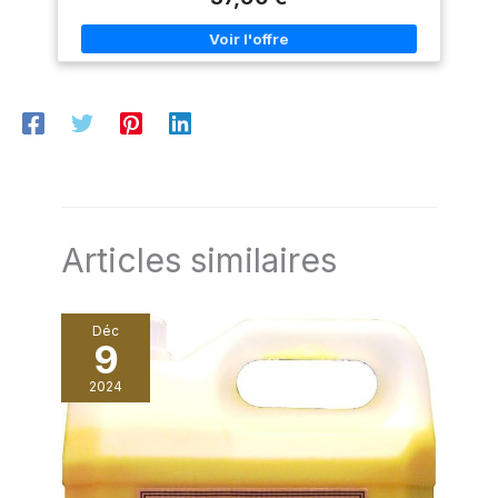
utilisation pieds nus en toute sécurité Texture gel anti-
goutte: Application facile sur contremarches, rampes et
balustrades grâce à sa formule gel qui ne coule pas
Caractéristiques techniques: Rendement de 1L pour 10m²,
sec au toucher en 30 minutes, temps de séchage entre 2
couches de 2h, séchage complet en 24h, nettoyage des
outils à l'eau V33, une marque française engagée pour
l’emploi local : entreprise familiale depuis 1957. 700 salaries
conçoivent et fabriquent au cœur du jura. Pour
l’environnement : 30 ans d'amélioration continue et un site
certifie iso 14001 depuis 2001. Pour la qualité : performance
garantie en testant 100% de nos produits
Articles similaires
Déc
9
2024