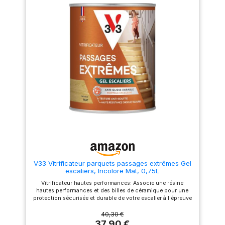
ou en 2 couches sur un fond
goutte: Application facile sur
une excellente
dur à l'eau. Temps de séchage
contremarches, rampes et
accroche et un
de 4h entre les couches. 1L =
balustrades grâce à sa formule
10m² en une couche.
gel qui ne coule pas
confort d'application
Fabrication française : produit
Caractéristiques techniques:
en intérieur.
de qualité professionnelle
Rendement de 1L pour 10m²,
fabriqué en France par la
sec au toucher en 30 minutes,
Application maîtrisée
Manufacutre Mauler en
temps de séchage entre 2
et remise en service
Alsace.
couches de 2h, séchage
rapide : Texture
complet en 24h, nettoyage
des outils à l'eau V33, une
adaptée à
marque française engagée
l'application au
pour l’emploi local : entreprise
familiale depuis 1957. 700
spalter, séchage
salaries conçoivent et
rapide permettant la
fabriquent au cœur du jura.
réutilisation de
Pour l’environnement : 30 ans
d'amélioration continue et un
l'escalier dans des
site certifie iso 14001 depuis
délais optimisés.
2001. Pour la qualité :
performance garantie en
V33 Vitrificateur parquets passages extrêmes Gel
testant 100% de nos produits
escaliers, Incolore Mat, 0,75L
Vitrificateur hautes performances: Associe une résine
hautes performances et des billes de céramique pour une
protection sécurisée et durable de votre escalier à l'épreuve
du temps Sécurité antidérapante: Formule dotée de
microparticules antiglisse testée par un laboratoire
40,30 €
indépendant selon la norme XP CEN/TS16165 pour une
37,90 €