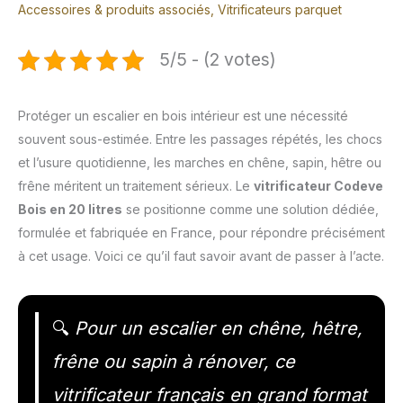
Accessoires & produits associés
,
Vitrificateurs parquet
5/5 - (2 votes)
Protéger un escalier en bois intérieur est une nécessité
souvent sous-estimée. Entre les passages répétés, les chocs
et l’usure quotidienne, les marches en chêne, sapin, hêtre ou
frêne méritent un traitement sérieux. Le
vitrificateur Codeve
Bois en 20 litres
se positionne comme une solution dédiée,
formulée et fabriquée en France, pour répondre précisément
à cet usage. Voici ce qu’il faut savoir avant de passer à l’acte.
🔍
Pour un escalier en chêne, hêtre,
frêne ou sapin à rénover, ce
vitrificateur français en grand format