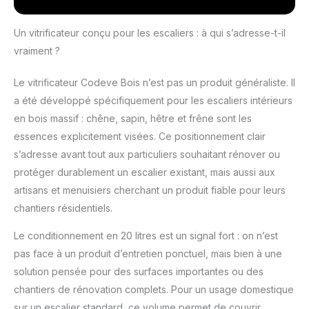
passage : Le
vitrificateur escalier
résiste aux passages
Un vitrificateur conçu pour les escaliers : à qui s’adresse-t-il
répétés, aux chocs et
vraiment ?
aux rayures pour une
vitrification durable des
Le vitrificateur Codeve Bois n’est pas un produit généraliste. Il
escaliers en bois.
a été développé spécifiquement pour les escaliers intérieurs
Spécial escaliers et
marches : Formulation
en bois massif : chêne, sapin, hêtre et frêne sont les
adaptée aux
essences explicitement visées. Ce positionnement clair
contraintes
s’adresse avant tout aux particuliers souhaitant rénover ou
mécaniques
protéger durablement un escalier existant, mais aussi aux
spécifiques d'un
escalier en bois, y
artisans et menuisiers cherchant un produit fiable pour leurs
compris
chantiers résidentiels.
contremarches,
rampes et garde-
Le conditionnement en 20 litres est un signal fort : on n’est
corps. Finition incolore
pas face à un produit d’entretien ponctuel, mais bien à une
aspect bois naturel :
solution pensée pour des surfaces importantes ou des
Préserve l'aspect
chantiers de rénovation complets. Pour un usage domestique
naturel du bois vitrifié,
sans jaunissement,
sur un escalier standard, ce volume permet de couvrir