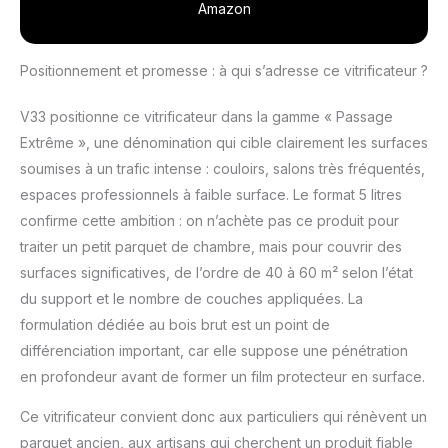
d’enfants ), et valorise
Amazon
chaque essence de
bois BOUCLIER ANTI-
RAYURE : La garantie
Positionnement et promesse : à qui s’adresse ce vitrificateur ?
d’une très haute
protection grâce à
V33 positionne ce vitrificateur dans la gamme « Passage
l’alliance d’une résine
Extrême », une dénomination qui cible clairement les surfaces
hautes performances
soumises à un trafic intense : couloirs, salons très fréquentés,
et à des billes de
céramique.
espaces professionnels à faible surface. Le format 5 litres
PROTECTION LONGUE
confirme cette ambition : on n’achète pas ce produit pour
DURÉE : Résistance
traiter un petit parquet de chambre, mais pour couvrir des
extrêmes contre les
surfaces significatives, de l’ordre de 40 à 60 m² selon l’état
chocs, les passages
répétés et les taches.
du support et le nombre de couches appliquées. La
ENTRETIEN FACILITÉ :
formulation dédiée au bois brut est un point de
Hautement lessivable
différenciation important, car elle suppose une pénétration
Destiné aux parquets,
en profondeur avant de former un film protecteur en surface.
planchers, escaliers en
bois neuf ou ancien,
Ce vitrificateur convient donc aux particuliers qui rénèvent un
d’essence européenne
parquet ancien, aux artisans qui cherchent un produit fiable
ou exotique. Idéal pour