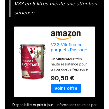
V33 en 5 litres mérite une attention
sérieuse.
V33 Vitrificateur
parquets Passage
Extrème, Bois brut,
Un vitrificateur très
5L
haute résistance pour
un parquet à l’épreuve
du temps De haute
90,50 €
qualité,
particulièrement
adapté aux pièces à
fort trafic, très
sollicitées au quotidien
Disponibilité et prix à jour – informations fournies par
(talons, valises, jouets