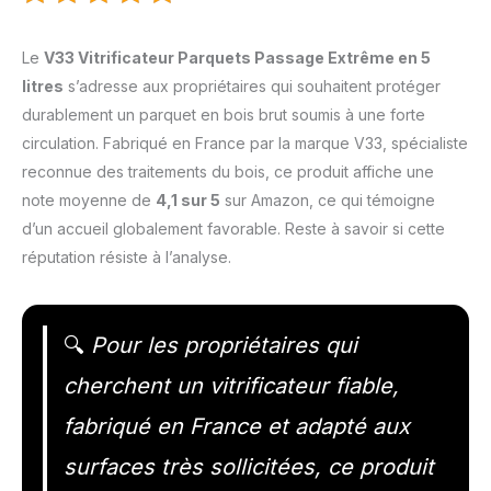
Le
V33 Vitrificateur Parquets Passage Extrême en 5
litres
s’adresse aux propriétaires qui souhaitent protéger
durablement un parquet en bois brut soumis à une forte
circulation. Fabriqué en France par la marque V33, spécialiste
reconnue des traitements du bois, ce produit affiche une
note moyenne de
4,1 sur 5
sur Amazon, ce qui témoigne
d’un accueil globalement favorable. Reste à savoir si cette
réputation résiste à l’analyse.
🔍
Pour les propriétaires qui
cherchent un vitrificateur fiable,
fabriqué en France et adapté aux
surfaces très sollicitées, ce produit