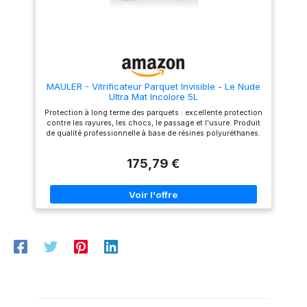
systèmes de chauffage au sol.
ou sapin Rendement :
L'aspect bois brut est non
1L = +/- 10m² Sec au
adapté aux parquets en bois
toucher : 2h Temps
foncés Les teintes colorées
(blanc nordique et gris patiné)
de séchage entre 2
sont particulièrement
couches : 2h Temps
adaptées aux parquets bruts
en pin ou sapin Rendement :
de séchage complet :
MAULER - Vitrificateur Parquet Invisible - Le Nude
1L = +/- 10m² Sec au toucher :
24h Nettoyage des
Ultra Mat Incolore 5L
2h Temps de séchage entre 2
outils : Eau
couches : 2h Temps de
Protection à long terme des parquets : excellente protection
séchage complet : 24h
Fabrication française
contre les rayures, les chocs, le passage et l'usure. Produit
Nettoyage des outils : Eau
de qualité professionnelle à base de résines polyuréthanes.
Fabrication française
Liste des supports : parquet, escalier, meuble, boiseries
intérieures. S'applique uniquement sur bois brut ou sur
175,79 €
fond dur. Fabrication française : produit formulé et fabriqué
en Alsace au sein de la MANUFACTURE FAMILIALE
FRANCAISE de 4ème génération Mauler créée en 1919. Mode
d'emploi : s'applique sur bois brut. S'applique en 2 couches
après une couche de Fond dur "L'Avant Vitrif" 1919 BY
MAULER, ou en trois couches sur bois brut. 1L = 10m² par
couche. Temps de séchage entre les couches 1h30. Outils :
spalter, rouleau, brosse. Qualité d'air A+