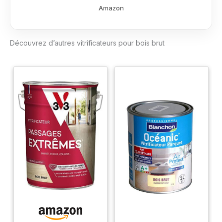
valises, jouets
Amazon
d’enfants ), et
valorise chaque
essence de bois
Découvrez d’autres vitrificateurs pour bois brut
BOUCLIER ANTI-
RAYURE : La garantie
d’une très haute
protection grâce à
l’alliance d’une résine
hautes performances
et à des billes de
céramique.
PROTECTION
LONGUE DURÉE :
Résistance extrêmes
contre les chocs, les
passages répétés et
les taches.
ENTRETIEN FACILITÉ :
Hautement lessivable
Destiné aux
parquets, planchers,