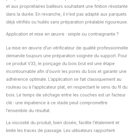
les sols domestiques
et aux propriétaires bailleurs souhaitant une finition résistante
fortement sollicités :
dans la durée. En revanche, il n’est pas adapté aux parquets
entrées, couloirs,
déjà vitrifiés ou huilés sans préparation préalable rigoureuse.
séjours. Compatible
avec les systèmes de
Application et mise en œuvre : simple ou contraignante ?
chauffage au sol.
L'aspect bois brut est
La mise en œuvre d’un vitrificateur de qualité professionnelle
non adapté aux
demande toujours une préparation soignée du support. Pour
parquets en bois
foncés Les teintes
ce produit V33, le ponçage du bois brut est une étape
colorées (blanc
incontournable afin d’ouvrir les pores du bois et garantir une
nordique et gris patiné)
adhérence optimale. L’application se fait classiquement au
sont particulièrement
rouleau ou à l’applicateur plat, en respectant le sens du fil du
adaptées aux parquets
bruts en pin ou sapin
bois. Le temps de séchage entre les couches est un facteur
Rendement : 1L = +/-
clé : une impatience à ce stade peut compromettre
10m² Sec au toucher :
l’ensemble du résultat.
2h Temps de séchage
entre 2 couches : 2h
La viscosité du produit, bien dosée, facilite l’étalement et
Temps de séchage
limite les traces de passage. Les utilisateurs rapportent
complet : 24h