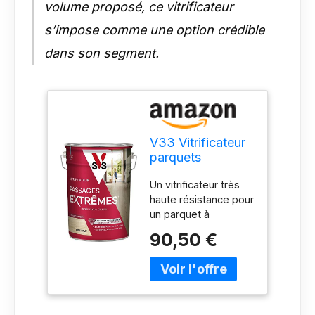
volume proposé, ce vitrificateur
s’impose comme une option crédible
dans son segment.
V33 Vitrificateur
parquets
Passage Extrème,
Un vitrificateur très
Bois brut, 5L
haute résistance pour
un parquet à
l’épreuve du temps
90,50 €
De haute qualité,
particulièrement
adapté aux pièces à
fort trafic, très
sollicitées au