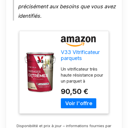
parquets bruts en pin
précisément aux besoins que vous avez
ou sapin Rendement :
1L = +/- 10m² Sec au
identifiés.
toucher : 2h Temps
de séchage entre 2
couches : 2h Temps
de séchage complet :
24h Nettoyage des
outils : Eau
V33 Vitrificateur
Fabrication française
parquets
Passage Extrème,
Un vitrificateur très
Bois brut, 5L
haute résistance pour
un parquet à
l’épreuve du temps
90,50 €
De haute qualité,
particulièrement
adapté aux pièces à
fort trafic, très
sollicitées au
quotidien (talons,
Disponibilité et prix à jour – informations fournies par