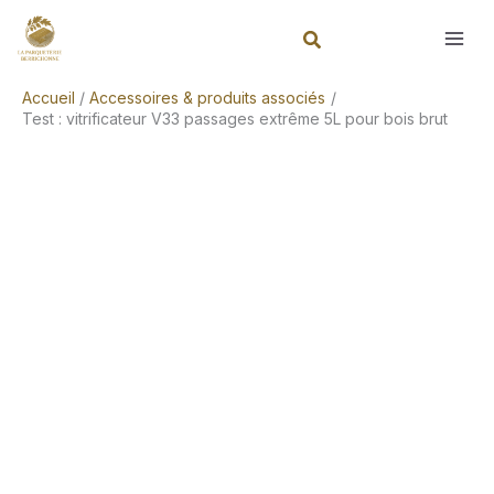
Aller
Rechercher
au
contenu
Accueil
Accessoires & produits associés
Test : vitrificateur V33 passages extrême 5L pour bois brut