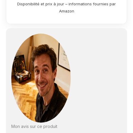
quotidien (talons,
Disponibilité et prix à jour – informations fournies par
valises, jouets
Amazon
d’enfants ), et
valorise chaque
essence de bois
BOUCLIER ANTI-
RAYURE : La garantie
d’une très haute
protection grâce à
l’alliance d’une résine
hautes performances
et à des billes de
céramique.
PROTECTION
LONGUE DURÉE :
Résistance extrêmes
contre les chocs, les
passages répétés et
les taches.
ENTRETIEN FACILITÉ :
Hautement lessivable
Mon avis sur ce produit
Destiné aux