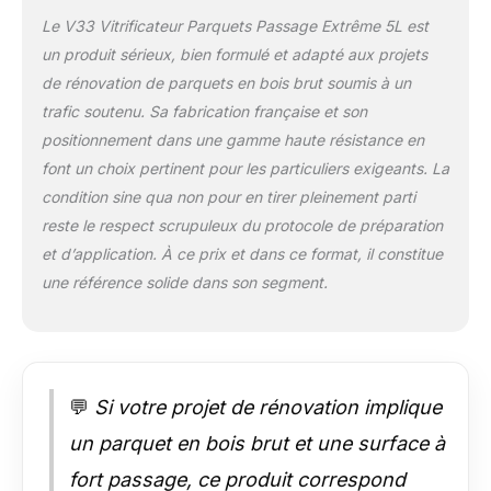
parquets, planchers,
Le V33 Vitrificateur Parquets Passage Extrême 5L est
escaliers en bois
un produit sérieux, bien formulé et adapté aux projets
neuf ou ancien,
de rénovation de parquets en bois brut soumis à un
d’essence
européenne ou
trafic soutenu. Sa fabrication française et son
exotique. Idéal pour
positionnement dans une gamme haute résistance en
les sols domestiques
font un choix pertinent pour les particuliers exigeants. La
fortement sollicités :
condition sine qua non pour en tirer pleinement parti
entrées, couloirs,
reste le respect scrupuleux du protocole de préparation
séjours. Compatible
avec les systèmes
et d’application. À ce prix et dans ce format, il constitue
de chauffage au sol.
une référence solide dans son segment.
L'aspect bois brut
est non adapté aux
parquets en bois
foncés Les teintes
colorées (blanc
💬
Si votre projet de rénovation implique
nordique et gris
patiné) sont
un parquet en bois brut et une surface à
particulièrement
fort passage, ce produit correspond
adaptées aux