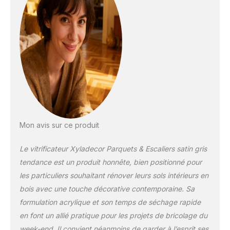
esthétique et durable
Excellence durabilité,
Haute résistance aux
passages répétés,
Formule imperméable
et résistante aux
chocs et aux taches
Rendement : environ
12m²/L, Temps de
séchage : sec au
toucher en 1h,
Recouvrable en 4h,
Mon avis sur ce produit
Séchage complet en
24h, Nettoyage des
Le vitrificateur Xyladecor Parquets & Escaliers satin gris
outils à l’eau Contenu
tendance est un produit honnête, bien positionné pour
: 1 x Vitrificateur pour
Bois Intérieur
les particuliers souhaitant rénover leurs sols intérieurs en
Xyladecor, Parquets
bois avec une touche décorative contemporaine. Sa
& Escaliers, Couleur :
formulation acrylique et son temps de séchage rapide
Gris Tendance,
en font un allié pratique pour les projets de bricolage du
Aspect : Satin,
Quantité : 2.5L, Art. :
week-end. Il convient néanmoins de garder à l’esprit ses