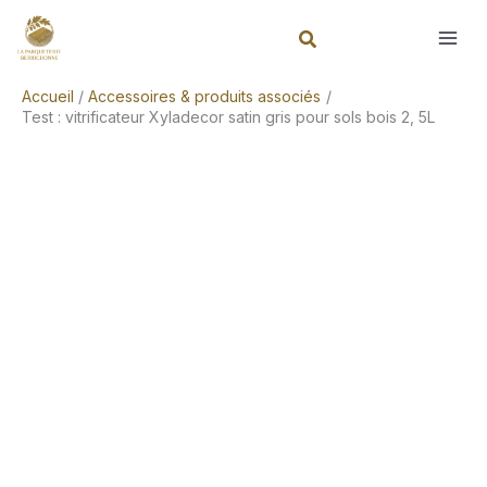
Aller
Rechercher
au
contenu
Accueil
Accessoires & produits associés
Test : vitrificateur Xyladecor satin gris pour sols bois 2, 5L