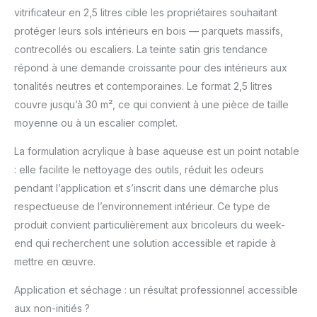
passages répétés,
vitrificateur en 2,5 litres cible les propriétaires souhaitant
Formule imperméable
protéger leurs sols intérieurs en bois — parquets massifs,
et résistante aux chocs
contrecollés ou escaliers. La teinte satin gris tendance
et aux taches
Rendement : environ
répond à une demande croissante pour des intérieurs aux
12m²/L, Temps de
tonalités neutres et contemporaines. Le format 2,5 litres
séchage : sec au
couvre jusqu’à 30 m², ce qui convient à une pièce de taille
toucher en 1h,
moyenne ou à un escalier complet.
Recouvrable en 4h,
Séchage complet en
La formulation acrylique à base aqueuse est un point notable
24h, Nettoyage des
: elle facilite le nettoyage des outils, réduit les odeurs
outils à l’eau Contenu : 1
x Vitrificateur pour Bois
pendant l’application et s’inscrit dans une démarche plus
Intérieur Xyladecor,
respectueuse de l’environnement intérieur. Ce type de
Parquets & Escaliers,
produit convient particulièrement aux bricoleurs du week-
Couleur : Gris
end qui recherchent une solution accessible et rapide à
Tendance, Aspect :
Satin, Quantité : 2.5L,
mettre en œuvre.
Art. : 5324771
Application et séchage : un résultat professionnel accessible
aux non-initiés ?