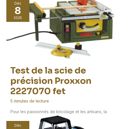
hautement
Déc
8
2025
Test de la scie de
précision Proxxon
2227070 fet
5 minutes de lecture
Pour les passionnés de bricolage et les artisans, la
recherche d’une découpe précise et fiable peut
Déc