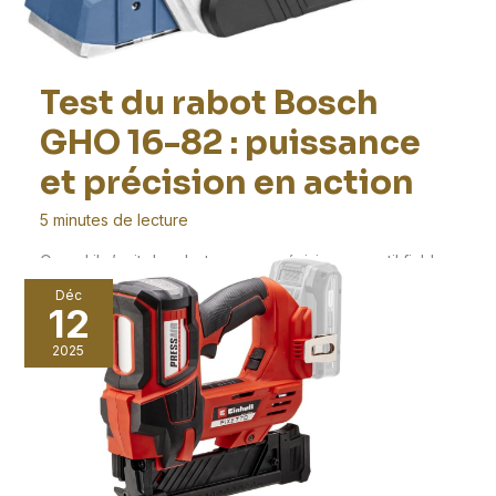
Test du rabot Bosch
GHO 16-82 : puissance
et précision en action
5 minutes de lecture
Quand il s’agit de raboter avec précision, un outil fiable
et performant est crucial. Le Bosch
Déc
12
2025